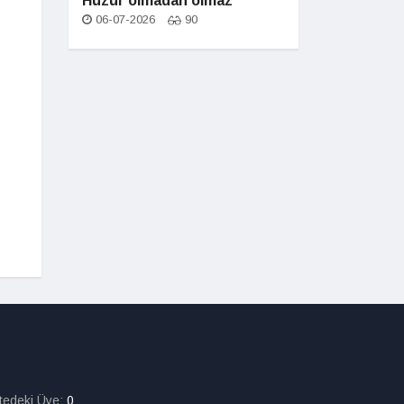
Huzur olmadan olmaz
06-07-2026
90
itedeki Üye:
0