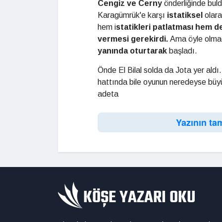
Cengiz ve Cerny
önderliğinde bul
Karagümrük'e karşı
istatiksel
olar
hem i
statikleri patlatma
sı
hem de
vermesi
gerekirdi.
Ama öyle olma
yanında oturtarak
başladı.
Önde El Bilal solda da Jota yer aldı
hattında bile oyunun neredeyse büyü
adeta
Yazının ta