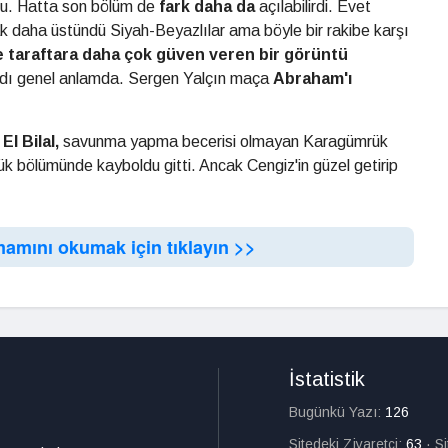
du. Hatta son bölüm de
fark daha
da
açılabilirdi. Evet
ak daha üstündü Siyah-Beyazlılar ama böyle bir rakibe karşı
 taraftara daha çok
güven veren bir görüntü
dı genel anlamda. Sergen Yalçın maça
Abraham'ı
.
El Bilal,
savunma yapma becerisi olmayan Karagümrük
k bölümünde kayboldu gitti. Ancak Cengiz'in güzel getirip
mamını okumak için tıklayın >>
İstatistik
Bugünkü Yazı:
126
Sitedeki Ziyaretçi:
63
·
S