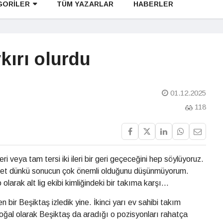
GORİLER
TÜM YAZARLAR
HABERLER
kırı olurdu
01.12.2025
118
geri veya tam tersi iki ileri bir geri geçeceğini hep söylüyoruz.
det dünkü sonucun çok önemli olduğunu düşünmüyorum.
olarak alt lig ekibi kimliğindeki bir takıma karşı...
 bir Beşiktaş izledik yine. İkinci yarı ev sahibi takım
oğal olarak Beşiktaş da aradığı o pozisyonları rahatça