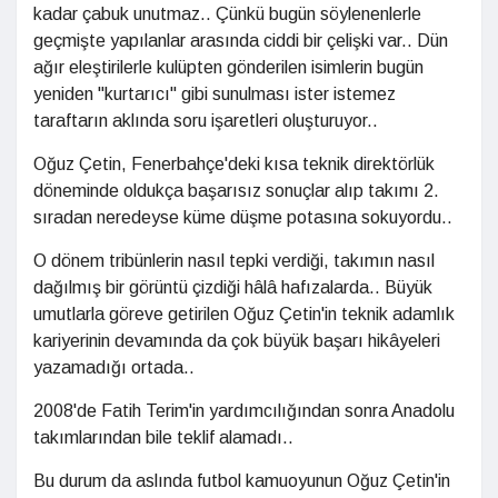
kadar çabuk unutmaz.. Çünkü bugün söylenenlerle
geçmişte yapılanlar arasında ciddi bir çelişki var.. Dün
ağır eleştirilerle kulüpten gönderilen isimlerin bugün
yeniden "kurtarıcı" gibi sunulması ister istemez
taraftarın aklında soru işaretleri oluşturuyor..
Oğuz Çetin, Fenerbahçe'deki kısa teknik direktörlük
döneminde oldukça başarısız sonuçlar alıp takımı 2.
sıradan neredeyse küme düşme potasına sokuyordu..
O dönem tribünlerin nasıl tepki verdiği, takımın nasıl
dağılmış bir görüntü çizdiği hâlâ hafızalarda.. Büyük
umutlarla göreve getirilen Oğuz Çetin'in teknik adamlık
kariyerinin devamında da çok büyük başarı hikâyeleri
yazamadığı ortada..
2008'de Fatih Terim'in yardımcılığından sonra Anadolu
takımlarından bile teklif alamadı..
Bu durum da aslında futbol kamuoyunun Oğuz Çetin'in