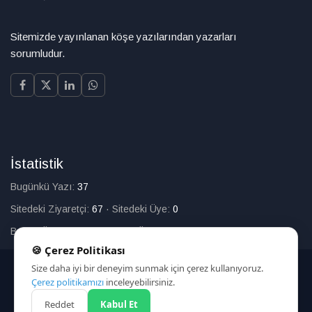
Sitemizde yayınlanan köşe yazılarından yazarları
sorumludur.
İstatistik
Bugünkü Yazı:
37
Sitedeki Ziyaretçi:
67
·
Sitedeki Üye:
0
Bugün Üye Olan:
0
·
Toplam Üye:
226
🍪 Çerez Politikası
Size daha iyi bir deneyim sunmak için çerez kullanıyoruz.
© 2025
Çerez politikamızı
inceleyebilirsiniz.
Reddet
Kabul Et
HAKKIMIZDA
İLETİŞİM
ARAMA