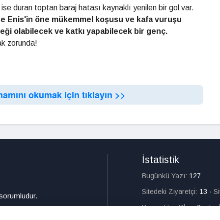
ise duran toptan baraj hatası kaynaklı yenilen bir gol var.
se Enis'in öne
mükemmel koşusu ve kafa
vuruşu
eği olabilecek
ve katkı yapabilecek bir
genç.
k zorunda!
mamını okumak için tıklayın >>
İstatistik
Bugünkü Yazı:
127
Sitedeki Ziyaretçi:
13
·
S
 sorumludur.
Bugün Üye Olan:
0
·
Top