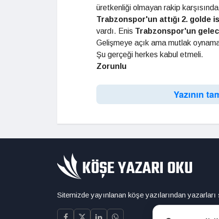
üretkenliği olmayan rakip karşısında 
Trabzonspor'un attığı
2. golde i
vardı. Enis
Trabzons
por'un
gelec
Gelişmeye açık ama mutlak oynama
Şu gerçeği herkes kabul etmeli.
Zorunlu
Yazının ta
Sitemizde yayınlanan köşe yazılarından yazarları