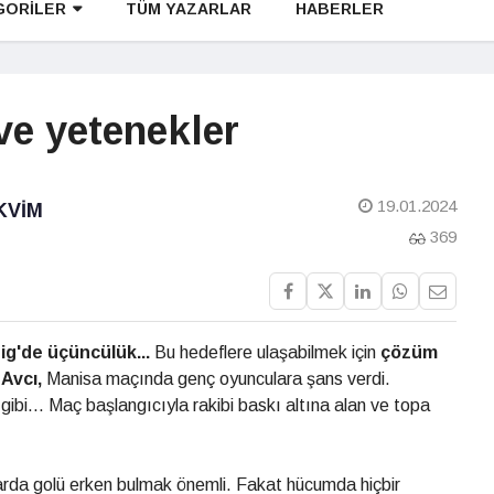
GORİLER
TÜM YAZARLAR
HABERLER
ve yetenekler
19.01.2024
KVIM
369
ig'de üçüncülük...
Bu hedeflere ulaşabilmek için
çözüm
Avcı,
Manisa maçında genç oyunculara şans verdi.
f
gibi... Maç başlangıcıyla
rakibi baskı altına alan ve topa
arda golü erken bulmak önemli. Fakat hücumda hiçbir