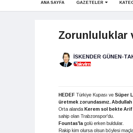
ANA SAYFA
GAZETELER
KATE
Zorunluluklar 
İSKENDER GÜNEN-TA
HEDEF
Türkiye Kupası ve
Süper L
üret
mek
zorundasınız.
Abdul
lah
Orta alanda
Kerem sol bekte
Ari
sahip olan Trabzonspor'du.
Fountas'la
golü erken buldular.
Rakip kim olursa olsun böylesi maçl