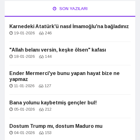
SON YAZILARI
Karnedeki Atatürk'ü nasıl İmamoğlu'na bağladınız
19-01-2026
246
"Allah belanı versin, keşke ölsen" kafası
18-01-2026
144
Ender Mermerci'ye bunu yapan hayat bize ne
yapmaz
11-01-2026
127
Bana yolunu kaybetmiş gençler bul!
05-01-2026
212
Dostum Trump mı, dostum Maduro mu
04-01-2026
153