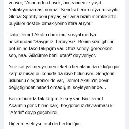
veriyor, "Annemden büyük, anneannemle yaşıt.
Yakalayamaması normal. Kendisi benim teyzem sayılır.
Global Spotify beni paylaşıyor ama bizim memlekette
büyükler destek olmak yerine iftira atıyor."
Tabii Demet Akalın durur mu, sosyal medya
hesabından "Saygısız, terbiyesiz. Benim sizin gibi ne
botum ne fake takipçim var. Otuz seneyi göreceksin
sen, haa. Güldürme beni, utan!" deyiveriyor.
Yine sosyal medya memleketin her alanında olduğu gibi
karpuz misali bu konuda da ikiye bölünüyor. Gençlerin
üslubunu eleştirenler de var, Demet Akalın'ın devir
değiştiğinden haberi olmadığını söyleyenler de...
Benim burada takıldığım iki şey var. Biri Demet
Akalın'ın genç birine karşı hoşgörüsüz davranması ki,
"Aferin" deyip geçebilirdi.
Diğer meseleyse asıl dert edindiğim.