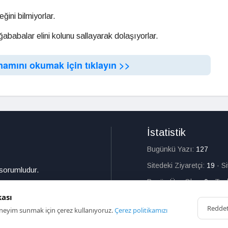
ğini bilmiyorlar.
ababalar elini kolunu sallayarak dolaşıyorlar.
mamını okumak için tıklayın >>
İstatistik
Bugünkü Yazı:
127
Sitedeki Ziyaretçi:
19
·
S
 sorumludur.
Bugün Üye Olan:
0
·
Top
kası
Redde
deneyim sunmak için çerez kullanıyoruz.
Çerez politikamızı