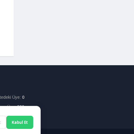
itedeki Üye:
0
lam Üye:
226
t
Kabul Et