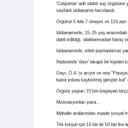
'Casperlar' adlı silahlı suç örgütün
sayfalık iddianame hazırlandı.
Örgütün 5 ilde 7 cinayet ve 116 ayrı 
İddianamede, 15-25 yaş arasındaki 
dahil edildiği, silahlanmadan haraç
İddianamede, etkin pişmanlıktan yara
İfadesinde 'dayı' lakaplı bir kişiden 
Dayı, Ö.A.'yı arıyor ve ona "Paraya
bana yolunu kaybetmiş gençler bul" 
Örgüte yaşları 15'ten başlayan birço
Motivasyonları para...
Mahalle aralarından ziyade sosyal m
Tek kurşun için 10 bin ile 50 bin lira a