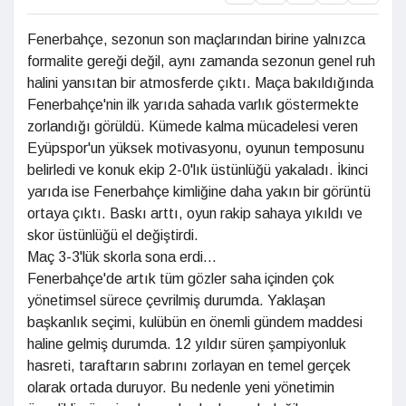
Fenerbahçe, sezonun son maçlarından birine yalnızca
formalite gereği değil, aynı zamanda sezonun genel ruh
halini yansıtan bir atmosferde çıktı. Maça bakıldığında
Fenerbahçe'nin ilk yarıda sahada varlık göstermekte
zorlandığı görüldü. Kümede kalma mücadelesi veren
Eyüpspor'un yüksek motivasyonu, oyunun temposunu
belirledi ve konuk ekip 2-0'lık üstünlüğü yakaladı. İkinci
yarıda ise Fenerbahçe kimliğine daha yakın bir görüntü
ortaya çıktı. Baskı arttı, oyun rakip sahaya yıkıldı ve
skor üstünlüğü el değiştirdi.
Maç 3-3'lük skorla sona erdi...
Fenerbahçe'de artık tüm gözler saha içinden çok
yönetimsel sürece çevrilmiş durumda. Yaklaşan
başkanlık seçimi, kulübün en önemli gündem maddesi
haline gelmiş durumda. 12 yıldır süren şampiyonluk
hasreti, taraftarın sabrını zorlayan en temel gerçek
olarak ortada duruyor. Bu nedenle yeni yönetimin