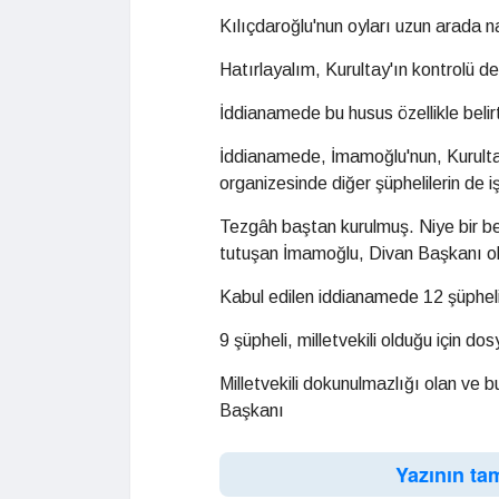
Kılıçdaroğlu'nun oyları uzun arada na
Hatırlayalım, Kurultay'ın kontrolü d
İddianamede bu husus özellikle belirt
İddianamede, İmamoğlu'nun, Kurulta
organizesinde diğer şüphelilerin de iş
Tezgâh baştan kurulmuş. Niye bir b
tutuşan İmamoğlu, Divan Başkanı o
Kabul edilen iddianamede 12 şüpheli
9 şüpheli, milletvekili olduğu için dos
Milletvekili dokunulmazlığı olan ve
Başkanı
Yazının ta