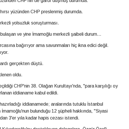
 yüzünden CHP'nin de gardı düşmüş durumda.
hırsı yüzünden CHP preslenmiş durumda.
kezli yolsuzluk soruşturması.
bulaşan ve yine İmamoğlu merkezli şaibeli durum...
rcasına bağırıyor ama savunmaları hiç ikna edici değil.
ıyor.
ardı gerçekten düştü.
eklenen oldu.
ildiği CHP'nin 38. Olağan Kurultayı'nda, "para karşılığı oy
zırlanan iddianame kabul edildi.
azırladığı iddianamede; aralarında tutuklu İstanbul
İmamoğlu'nun bulunduğu 12 şüpheli hakkında, "Siyasi
an 3'er yıla kadar hapis cezası istendi.