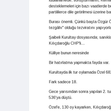
İddianamede; soruşturmanın, Kemal 
desteklemeleri için bazı vaatlerde b
partililerce dile getirilmesi üzerine baş
Burası önemli. Çünkü başta Özgür Ö
tezgâhı" olduğu tezviratını yapıyorla
Şaibeli Kurultay dosyasında; sanıklar
Kılıçdaroğlu CHP'li...
Külliye bunun neresinde
Bir hatırlatma yapmakta fayda var.
Kurultayda ilk tur oylamada Özel 682
Fark sadece 18.
Gece yarısından sonra yapılan 2. tur
536'ya düştü.
Özel'e, 130 oy kayarken, Kılıçdaroğ