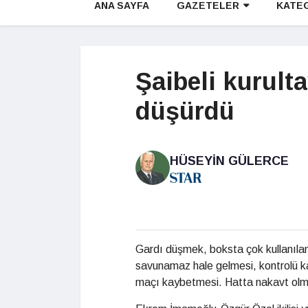
ANA SAYFA
GAZETELER
KATE
Şaibeli kurult
düşürdü
HÜSEYIN GÜLERCE
Gardı düşmek, boksta çok kullanılan
savunamaz hale gelmesi, kontrolü k
maçı kaybetmesi. Hatta nakavt olm