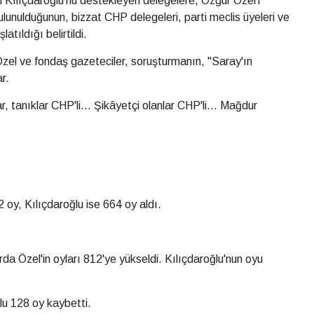
Kılıçdaroğlu'nu destekleyen delegelere, Özgür Özel'i
ulunulduğunun, bizzat CHP delegeleri, parti meclis üyeleri ve
latıldığı belirtildi.
zel ve fondaş gazeteciler, soruşturmanın, "Saray'ın
r.
, tanıklar CHP'li... Şikâyetçi olanlar CHP'li... Mağdur
 oy, Kılıçdaroğlu ise 664 oy aldı.
da Özel'in oyları 812'ye yükseldi. Kılıçdaroğlu'nun oyu
lu 128 oy kaybetti.