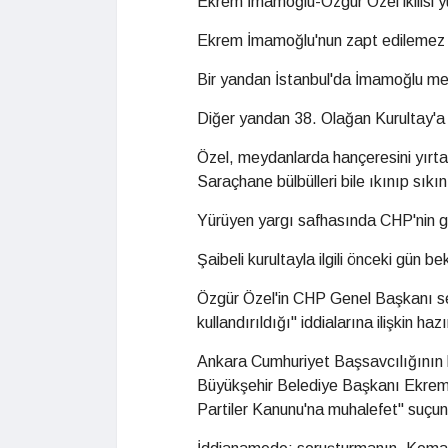
Ekrem İmamoğlu-Özgür Özel ikilisi
Ekrem İmamoğlu'nun zapt edilemez 
Bir yandan İstanbul'da İmamoğlu mer
Diğer yandan 38. Olağan Kurultay'a 
Özel, meydanlarda hançeresini yırta
Saraçhane bülbülleri bile ıkınıp sıkın
Yürüyen yargı safhasında CHP'nin g
Şaibeli kurultayla ilgili önceki gün b
Özgür Özel'in CHP Genel Başkanı seç
kullandırıldığı" iddialarına ilişkin ha
Ankara Cumhuriyet Başsavcılığının h
Büyükşehir Belediye Başkanı Ekrem 
Partiler Kanunu'na muhalefet" suçund