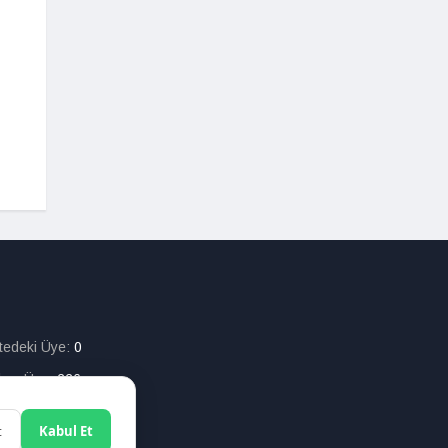
itedeki Üye:
0
lam Üye:
226
t
Kabul Et