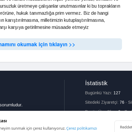
uzursuzluk üretmeye çalışanlar unutmasınlar ki bu toprakların
rörüne, hukuk tanımazlığa prim vermez. Biz de hangi
n karıştırılmasına, milletimizin kutuplaştırılmasına,
 karşı karşıya getirilmesine müsaade etmeyiz
mamını okumak için tıklayın >>
İstatistik
Bugünkü Yazı:
127
Sitedeki Ziyaretçi:
76
·
S
 sorumludur.
Bugün Üye Olan:
0
·
Top
kası
Redde
deneyim sunmak için çerez kullanıyoruz.
Çerez politikamızı