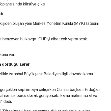
plantısında kürsüye çıktı.
dı.
işiden oluşan yeni Merkez Yönetim Kurulu (MYK) listesini
e benzeyen bu kavga, CHP'yi elbet çok yıpratacak.
konu var.
in gördüğü zarar
likle İstanbul Büyükşehir Belediyesi ilgili davada kamu
la gerçekleri saptırmaya çalışırken Cumhurbaşkanı Erdoğan
asıl namus borcu olarak görüyorsak, kamu malının israf ve
" dedi.