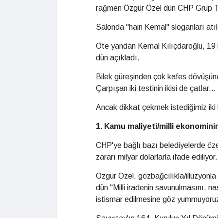
rağmen Özgür Özel dün CHP Grup To
Salonda "hain Kemal" sloganları atıl
Öte yandan Kemal Kılıçdaroğlu, 19 k
dün açıkladı.
Bilek güreşinden çok kafes dövüşün
Çarpışan iki testinin ikisi de çatlar...
Ancak dikkat çekmek istediğimiz iki 
1. Kamu maliyeti/milli ekonomin
CHP'ye bağlı bazı belediyelerde özel
zararı milyar dolarlarla ifade ediliyor.
Özgür Özel, gözbağcılıkla/illüzyon
dün "Milli iradenin savunulmasını, n
istismar edilmesine göz yummuyoruz