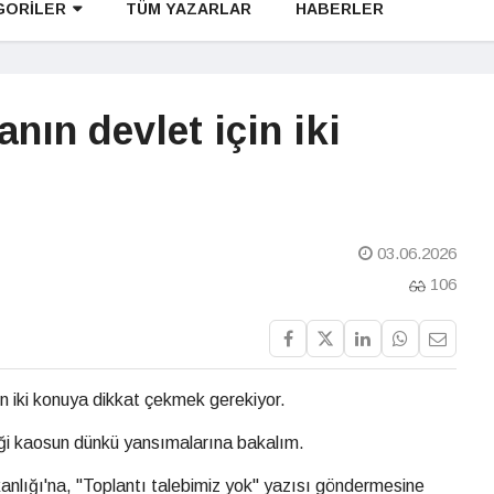
GORİLER
TÜM YAZARLAR
HABERLER
nın devlet için iki
03.06.2026
106
en iki konuya dikkat çekmek gerekiyor.
diği kaosun dünkü yansımalarına bakalım.
lığı'na, "Toplantı talebimiz yok" yazısı göndermesine