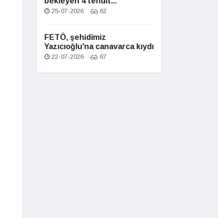
bekleyen 4 tehdit...
25-07-2026
62
FETÖ, şehidimiz
Yazıcıoğlu'na canavarca kıydı
22-07-2026
67