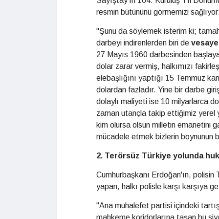
Sayıştay'ın 164. Kuruluş Yıl Dönümü
resmin bütününü görmemizi sağlıyor
"Şunu da söylemek isterim ki; tamah
darbeyi indirenlerden biri de
vesayet
27 Mayıs 1960 darbesinden başlayar
dolar zarar vermiş, halkımızı fakirle
elebaşlığını yaptığı 15 Temmuz kanl
dolardan fazladır. Yine bir darbe giri
dolaylı maliyeti ise 10 milyarlarca 
zaman utançla takip ettiğimiz yerel
kim olursa olsun milletin emanetini 
mücadele etmek bizlerin boynunun b
2. Terörsüz Türkiye yolunda hu
Cumhurbaşkanı Erdoğan'ın, polisin T
yapan, halkı polisle karşı karşıya ge
"Ana muhalefet partisi içindeki tartış
mahkeme koridorlarına taşan bu siya