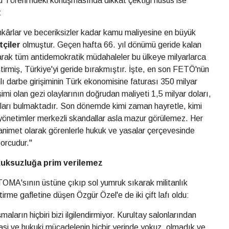
 Töreni'ndeki konuşmasında dikkat çektiği husus ise
:
kârlar ve beceriksizler kadar kamu maliyesine en büyük
çiler
olmuştur. Geçen hafta 66. yıl dönümü geride kalan
ak tüm antidemokratik müdahaleler bu ülkeye milyarlarca
ştirmiş, Türkiye'yi geride bırakmıştır. İşte, en son FETÖ'nün
ı darbe girişiminin Türk ekonomisine faturası 350 milyar
şimi olan gezi olaylarının doğrudan maliyeti 1,5 milyar doları,
doları bulmaktadır. Son dönemde kimi zaman hayretle, kimi
 yönetimler merkezli skandallar asla mazur görülemez. Her
ganimet olarak görenlerle hukuk ve yasalar çerçevesinde
orcudur."
kuksuzluğa prim verilemez
OMA'sının üstüne çıkıp sol yumruk sıkarak militanlık
tirme gafletine düşen Özgür Özel'e de iki çift lafı oldu:
maların hiçbiri bizi ilgilendirmiyor. Kurultay salonlarından
si ve hukuki mücadelenin hiçbir yerinde yokuz, olmadık ve