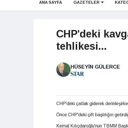
ANA SAYFA
GAZETELER
KATE
CHP'deki kavga
tehlikesi...
HÜSEYIN GÜLERCE
CHP'deki çatlak giderek derinleşirk
Önce CHP'deki çift başlılığın getir
Kemal Kılıçdaroğlu'nun TBMM Başkan