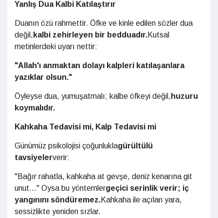
Yanlış Dua Kalbi Katılaştırır
Duanın özü rahmettir. Öfke ve kinle edilen sözler dua
değil,
kalbi zehirleyen bir bedduadır.
Kutsal
metinlerdeki uyarı nettir:
"Allah'ı anmaktan dolayı kalpleri katılaşanlara
yazıklar olsun."
Öyleyse dua, yumuşatmalı; kalbe öfkeyi değil,
huzuru
koymalıdır.
Kahkaha Tedavisi mi, Kalp Tedavisi mi
Günümüz psikolojisi çoğunlukla
gürültülü
tavsiyeler
verir:
"Bağır rahatla, kahkaha at gevşe, deniz kenarına git
unut..." Oysa bu yöntemler
geçici serinlik verir; iç
yangınını söndüremez.
Kahkaha ile açılan yara,
sessizlikte yeniden sızlar.