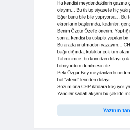
Ha kendisi meydandakilerin gazına gel
olayım... Bu üslup siyasete hiç yakı
Eğer bunu bile bile yapıyorsa... Bu 
ekranların başlarında, kadınlar, genç
Benim Özgür Özel'e önerim: Yaptığı m
sonra, kendisi bu üslupla yapılan bir
Bu arada unutmadan yazayım... CH
bağırdığında, kulaklar çok tırmalanı
Tahminimce, bu konudan dolayı çok k
bilmiyordum denilmesin de...
Peki Özgür Bey meydanlarda neden b
bol "aferin" lerinden dolayı...
Sözüm ona CHP iktidara koşuyor ya..
Yancılar sabah akşam bu şekilde moti
Yazının ta