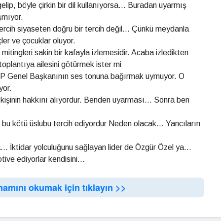
ip, böyle çirkin bir dil kullanıyorsa... Buradan uyarmış
şmıyor.
tercih siyaseten doğru bir tercih değil... Çünkü meydanla
ler ve çocuklar oluyor.
itingleri sakin bir kafayla izlemesidir. Acaba izledikten
 toplantıya ailesini götürmek ister mi
P Genel Başkanının ses tonuna bağırmak uymuyor. O
yor.
işinin hakkını alıyordur. Benden uyarması... Sonra ben
u kötü üslubu tercih ediyordur Neden olacak... Yancıların
. İktidar yolculuğunu sağlayan lider de Özgür Özel ya...
ve ediyorlar kendisini...
mamını okumak için tıklayın >>