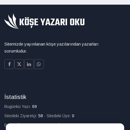
Sitemizde yayınlanan köşe yazılarından yazarları
sorumludur.
İstatistik
Bugünkü Yazı:
69
Sitedeki Ziyaretçi:
58
·
Sitedeki Üye:
0
Bugün Üye Olan:
0
·
Toplam Üye:
226