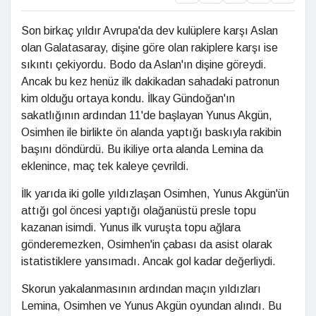
Son birkaç yıldır Avrupa'da dev kulüplere karşı Aslan
olan Galatasaray, dişine göre olan rakiplere karşı ise
sıkıntı çekiyordu. Bodo da Aslan'ın dişine göreydi.
Ancak bu kez henüz ilk dakikadan sahadaki patronun
kim olduğu ortaya kondu. İlkay Gündoğan'ın
sakatlığının ardından 11'de başlayan Yunus Akgün,
Osimhen ile birlikte ön alanda yaptığı baskıyla rakibin
başını döndürdü. Bu ikiliye orta alanda Lemina da
eklenince, maç tek kaleye çevrildi.
İlk yarıda iki golle yıldızlaşan Osimhen, Yunus Akgün'ün
attığı gol öncesi yaptığı olağanüstü presle topu
kazanan isimdi. Yunus ilk vuruşta topu ağlara
gönderemezken, Osimhen'in çabası da asist olarak
istatistiklere yansımadı. Ancak gol kadar değerliydi.
Skorun yakalanmasının ardından maçın yıldızları
Lemina, Osimhen ve Yunus Akgün oyundan alındı. Bu