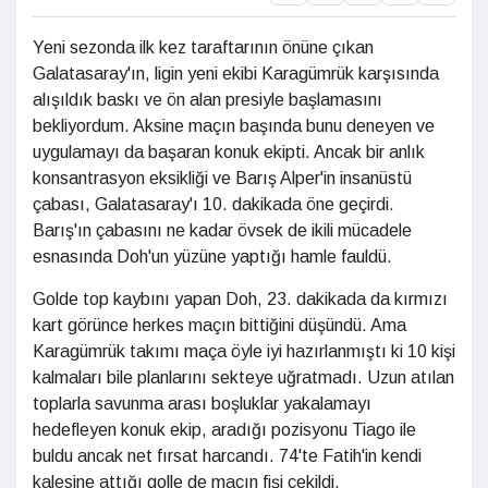
Yeni sezonda ilk kez taraftarının önüne çıkan
Galatasaray'ın, ligin yeni ekibi Karagümrük karşısında
alışıldık baskı ve ön alan presiyle başlamasını
bekliyordum. Aksine maçın başında bunu deneyen ve
uygulamayı da başaran konuk ekipti. Ancak bir anlık
konsantrasyon eksikliği ve Barış Alper'in insanüstü
çabası, Galatasaray'ı 10. dakikada öne geçirdi.
Barış'ın çabasını ne kadar övsek de ikili mücadele
esnasında Doh'un yüzüne yaptığı hamle fauldü.
Golde top kaybını yapan Doh, 23. dakikada da kırmızı
kart görünce herkes maçın bittiğini düşündü. Ama
Karagümrük takımı maça öyle iyi hazırlanmıştı ki 10 kişi
kalmaları bile planlarını sekteye uğratmadı. Uzun atılan
toplarla savunma arası boşluklar yakalamayı
hedefleyen konuk ekip, aradığı pozisyonu Tiago ile
buldu ancak net fırsat harcandı. 74'te Fatih'in kendi
kalesine attığı golle de maçın fişi çekildi.