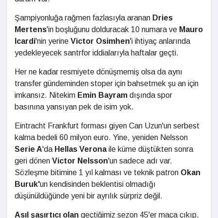
Şampiyonluğa rağmen fazlasıyla aranan
Dries
Mertens
'in boşluğunu dolduracak 10 numara ve
Mauro
Icardi
'nin yerine
Victor Osimhen
'i ihtiyaç anlarında
yedekleyecek santrfor iddialarıyla haftalar geçti.
Her ne kadar resmiyete dönüşmemiş olsa da aynı
transfer gündeminden stoper için bahsetmek şu an için
imkansız. Nitekim
Emin Bayram
dışında spor
basınına yansıyan pek de isim yok.
Eintracht Frankfurt forması giyen Can Uzun'un serbest
kalma bedeli 60 milyon euro. Yine, yeniden Nelsson
Serie A
'da
Hellas Verona
ile küme düştükten sonra
geri dönen
Victor Nelsson
'un sadece adı var.
Sözleşme bitimine 1 yıl kalması ve teknik patron
Okan
Buruk'
un kendisinden beklentisi olmadığı
düşünüldüğünde yeni bir ayrılık sürpriz değil.
Asıl şaşırtıcı olan
geçtiğimiz sezon 45'er maça çıkıp,