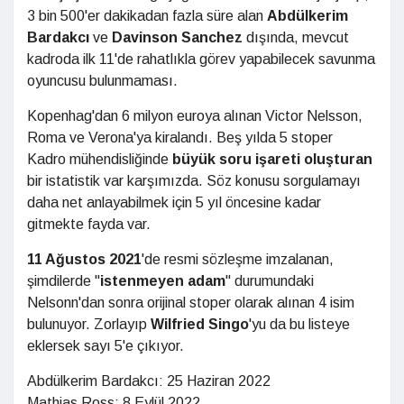
3 bin 500'er dakikadan fazla süre alan
Abdülkerim
Bardakcı
ve
Davinson Sanchez
dışında, mevcut
kadroda ilk 11'de rahatlıkla görev yapabilecek savunma
oyuncusu bulunmaması.
Kopenhag'dan 6 milyon euroya alınan Victor Nelsson,
Roma ve Verona'ya kiralandı. Beş yılda 5 stoper
Kadro mühendisliğinde
büyük soru işareti oluşturan
bir istatistik var karşımızda. Söz konusu sorgulamayı
daha net anlayabilmek için 5 yıl öncesine kadar
gitmekte fayda var.
11 Ağustos 2021
'de resmi sözleşme imzalanan,
şimdilerde "
istenmeyen adam
" durumundaki
Nelsonn'dan sonra orijinal stoper olarak alınan 4 isim
bulunuyor. Zorlayıp
Wilfried Singo
'yu da bu listeye
eklersek sayı 5'e çıkıyor.
Abdülkerim Bardakcı: 25 Haziran 2022
Mathias Ross: 8 Eylül 2022