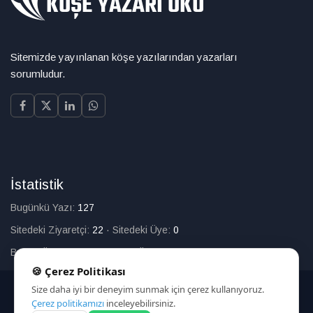
Sitemizde yayınlanan köşe yazılarından yazarları
sorumludur.
İstatistik
Bugünkü Yazı:
127
Sitedeki Ziyaretçi:
22
·
Sitedeki Üye:
0
Bugün Üye Olan:
0
·
Toplam Üye:
226
🍪 Çerez Politikası
Size daha iyi bir deneyim sunmak için çerez kullanıyoruz.
© 2025
Çerez politikamızı
inceleyebilirsiniz.