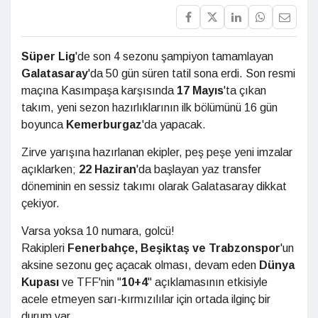
Süper Lig
'de son 4 sezonu şampiyon tamamlayan
Galatasaray
'da 50 gün süren tatil sona erdi. Son resmi
maçına Kasımpaşa karşısında
17 Mayıs
'ta çıkan
takım, yeni sezon hazırlıklarının ilk bölümünü 16 gün
boyunca
Kemerburgaz
'da yapacak.
Zirve yarışına hazırlanan ekipler, peş peşe yeni imzalar
açıklarken;
22 Haziran
'da başlayan yaz transfer
döneminin en sessiz takımı olarak Galatasaray dikkat
çekiyor.
Varsa yoksa 10 numara, golcü!
Rakipleri
Fenerbahçe, Beşiktaş ve Trabzonspor
'un
aksine sezonu geç açacak olması, devam eden
Dünya
Kupası
ve TFF'nin "
10+4
" açıklamasının etkisiyle
acele etmeyen sarı-kırmızılılar için ortada ilginç bir
durum var.