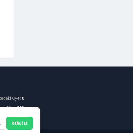
itedeki Üye:
0
lam Üye:
226
t
Kabul Et