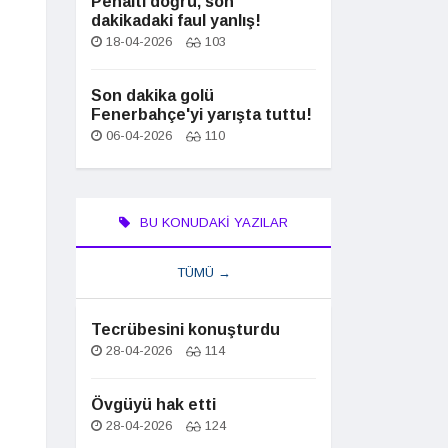
Penaltı doğru, son
dakikadaki faul yanlış!
18-04-2026
103
Son dakika golü
Fenerbahçe'yi yarışta tuttu!
06-04-2026
110
BU KONUDAKI YAZILAR
TÜMÜ →
Tecrübesini konuşturdu
28-04-2026
114
Övgüyü hak etti
28-04-2026
124