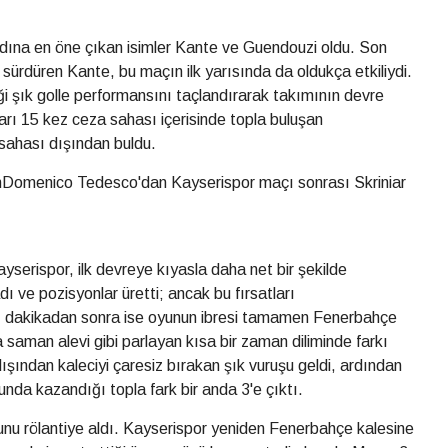
dına en öne çıkan isimler Kante ve Guendouzi oldu. Son
sürdüren Kante, bu maçın ilk yarısında da oldukça etkiliydi.
i şık golle performansını taçlandırarak takımının devre
yarı 15 kez ceza sahası içerisinde topla buluşan
a sahası dışından buldu.
omenico Tedesco'dan Kayserispor maçı sonrası Skriniar
Kayserispor, ilk devreye kıyasla daha net bir şekilde
 ve pozisyonlar üretti; ancak bu fırsatları
0. dakikadan sonra ise oyunun ibresi tamamen Fenerbahçe
ta saman alevi gibi parlayan kısa bir zaman diliminde farkı
ışından kaleciyi çaresiz bırakan şık vuruşu geldi, ardından
unda kazandığı topla fark bir anda 3'e çıktı.
u rölantiye aldı. Kayserispor yeniden Fenerbahçe kalesine