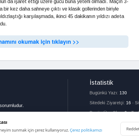
un da işaret ettiği üzere gücü buna yeterli olmadı. Maçın 3-
bir kez daha sahneye çıktı ve klasik gollerinden biriyle
yıldızlaştığı karşılaşmada, ikinci 45 dakikanın yıldızı adeta
ldu.
mamını okumak için tıklayın >>
İstatistik
Bugünkü Yazı:
130
Sitedeki Ziyaretçi:
16
·
S
 sorumludur.
Bugün Üye Olan:
0
·
Top
kası
Redde
deneyim sunmak için çerez kullanıyoruz.
Çerez politikamızı