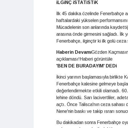
iLGiNÇ iSTATiSTiK
İlk 45 dakika özelinde Fenerbahçe a
haftalardaki yükselen performansını 
Mücadelenin son anlarında kaydettiğ
arasına önde girmesini sağladı. İlk 
Fenerbahçe, ilginçtir ki ilk golü cez
Haberin Devamı
Gözden KaçmasınD
açıklaması!Haberi görüntüle
'BEN DE BURADAYIM' DEDi
İkinci yarının başlamasıyla birlikte 
Fenerbahçe kalesine gelmeye başladı
değerlendirmekte etkili olamadı. 6
lehine döndü. Sarı lacivertliler, ade
açtı. Önce Talisca'nın ceza sahası d
Nene'nin baskı ve takip ısrarı sonuc
Bu dakikadan sonra Fenerbahçe oyun