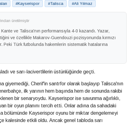
ları
#Kayserispor
#Talisca
#Ali Yılmaz
ndan üretilmiştir
ante ve Talisca'nın performansıyla 4-0 kazandı. Yazar,
ttiğini ve özellikle Makarov-Guendouzi pozisyonunda kırmızı
r. Peki Türk futbolunda hakemlerin sistematik hatalarına
ladı ve sarı-lacivertlilerin üstünlüğünde geçti.
a giyemediği, Cherif'in santrfor olarak başlayıp Talisca'nın
nerbahçe, ilk yarının hem başında hem de sonunda rakibi
klenen bir senaryoydu. Kayserispor ise savunma ağırlıklı,
yan bir oyun planını tercih etti. Onlar adına da sahadaki
 orta bölümünde Kayserispor oyunu bir miktar dengelemeyi
kalesinde etkili oldu. Ancak genel tabloda sarı