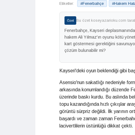
Etiketler:
#Fenerbahçe
#Hakem Hata
Bu özet koseyazarioku.com tarafı
Özet
Fenerbahçe, Kayseri deplasmanında K
hakem Ali Yılmaz'ın oyunu kötü yöne
kart göstermesi gerektiğini savunuyo
çözüm bulunabilir mi?
Kayseri'deki oyun beklendiği gibi baş
Asensio'nun sakatlığı nedeniyle form
arkasında konumlandığı düzende Fe
üzerinde baskı kurdu. Bu aslında be
topu kazandığında hızlı çıkışlar ara
görüntü sürpriz değildi. İlk yarının
başardı ve zaman zaman Fenerbahçe 
lacivertlilerin üstünlüğü dikkat çekti.