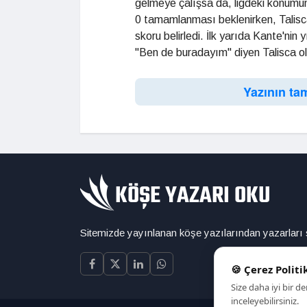
gelmeye çalışsa da, ligdeki konumun
0 tamamlanması beklenirken, Talisca 
skoru belirledi. İlk yarıda Kante'nin 
"Ben de buradayım" diyen Talisca o
Yazının ta
Sitemizde yayınlanan köşe yazılarından yazarları
🍪 Çerez Politi
Size daha iyi bir 
inceleyebilirsiniz.