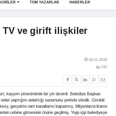
GORİLER
TÜM YAZARLAR
HABERLER
TV ve girift ilişkiler
03.11.2025
191
yurt, kayyım yönetiminde bir yılı devirdi. Belediye Başkan
 neler yaptığını anlattığı sunumunu yerinde izledik. Gördük
ksoy, gerçekte rant kanallarını kapatmış. Milyonlarca liranın
lerinin cebine gitmesinin önüne geçilmiş. Yiyip içip belediyeye