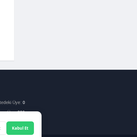
itedeki Üye:
0
lam Üye:
226
t
Kabul Et