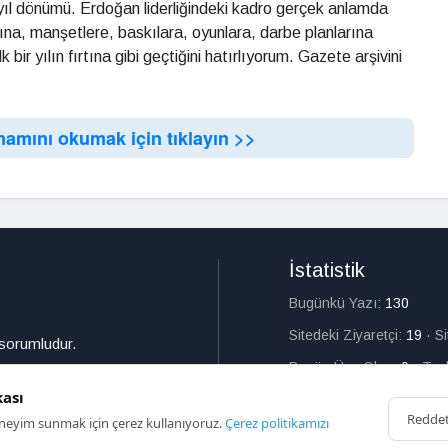
n yıl dönümü. Erdoğan liderliğindeki kadro gerçek anlamda
na, manşetlere, baskılara, oyunlara, darbe planlarına
k bir yılın fırtına gibi geçtiğini hatırlıyorum. Gazete arşivini
mamını okumak için tıklayın >>
İstatistik
Bugünkü Yazı:
130
Sitedeki Ziyaretçi:
19
·
S
 sorumludur.
Bugün Üye Olan:
0
·
Top
kası
Redde
deneyim sunmak için çerez kullanıyoruz.
Çerez politikamızı