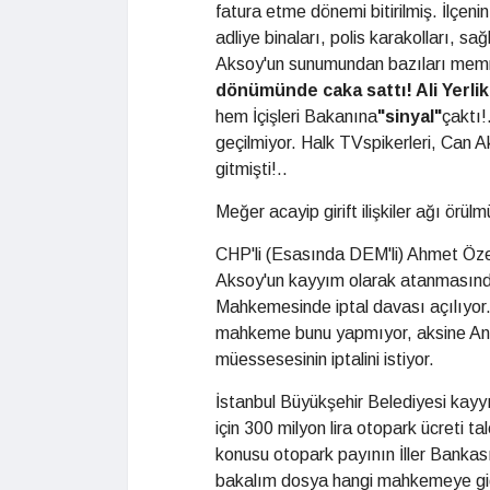
fatura etme dönemi bitirilmiş. İlçen
adliye binaları, polis karakolları, sa
Aksoy'un sunumundan bazıları mem
dönümünde caka sattı! Ali Yerlik
hem İçişleri Bakanına
"sinyal"
çaktı!
geçilmiyor. Halk TVspikerleri, Can A
gitmişti!..
Meğer acayip girift ilişkiler ağı örülm
CHP'li (Esasında DEM'li) Ahmet Öze
Aksoy'un kayyım olarak atanmasından
Mahkemesinde iptal davası açılıyor
mahkeme bunu yapmıyor, aksine A
müessesesinin iptalini istiyor.
İstanbul Büyükşehir Belediyesi kay
için 300 milyon lira otopark ücreti t
konusu otopark payının İller Bankası
bakalım dosya hangi mahkemeye gidi