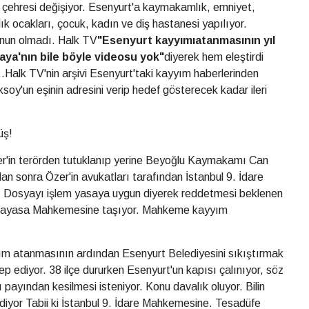
in çehresi değişiyor. Esenyurt'a kaymakamlık, emniyet,
ğlık ocakları, çocuk, kadın ve diş hastanesi yapılıyor.
nun olmadı. Halk TV
"Esenyurt kayyımıatanmasının yıl
aya'nın bile böyle videosu yok"
diyerek hem eleştirdi
..Halk TV'nin arşivi Esenyurt'taki kayyım haberlerinden
ksoy'un eşinin adresini verip hedef gösterecek kadar ileri
üş!
r'in terörden tutuklanıp yerine Beyoğlu Kaymakamı Can
 sonra Özer'in avukatları tarafından İstanbul 9. İdare
. Dosyayı işlem yasaya uygun diyerek reddetmesi beklenen
nayasa Mahkemesine taşıyor. Mahkeme kayyım
yım atanmasının ardından Esenyurt Belediyesini sıkıştırmak
alep ediyor. 38 ilçe dururken Esenyurt'un kapısı çalınıyor, söz
 payından kesilmesi isteniyor. Konu davalık oluyor. Bilin
yor Tabii ki İstanbul 9. İdare Mahkemesine. Tesadüfe