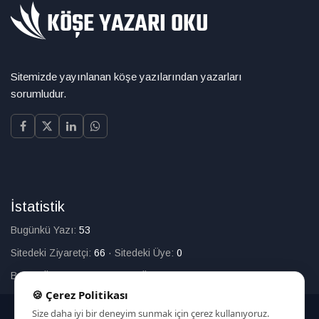
Sitemizde yayınlanan köşe yazılarından yazarları
sorumludur.
İstatistik
Bugünkü Yazı:
53
Sitedeki Ziyaretçi:
66
·
Sitedeki Üye:
0
Bugün Üye Olan:
0
·
Toplam Üye:
226
🍪 Çerez Politikası
Size daha iyi bir deneyim sunmak için çerez kullanıyoruz.