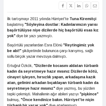
İlk tartışmayı 2011 yılında Hürriyet'te
Tuna Kiremitçi
başlatmış
"Söyleyina dostlar: Kadınlarımızın yarısı
başörtülüyse niye dizilerde hiç başörtülü esas kız
yok"
diye bir yazı yazmıştı.
Başörtülü yazarlardan Esra Elönü
"Reytingimiz yok
be abi!"
şikâyetinde bulununca çarşı karışmış, sağlı
sollu birçok yazar mevzuya dalmıştı.
Ertuğrul Özkök,
"Dizilerde kocasını aldatan türbanlı
kadın da seyretmeye hazır mısınız Dizilerde kötü,
cinayet işleyen, hırsızlık yapan, arkadaşına kazık
atan, gelinini arkadan bıçaklayan türbanlı kadın da
seyretmeye hazır mısınız"
diye yazmış, bu yüzden
tepki çekmişti. Mahallenin ağır abileri yazıyı
"pişkince"
bulmuş,
"Önce kendinize bakın. Hürriyet'te niçin
türbanlı bir yazar yok"
diye atarlanmıştı.