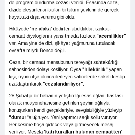
de program durdurma cezası verildi. Esasında ceza,
dizide eleştirilenanlatılan birtakım şeylerin de gerçek
hayattaki dışa vurumu gibi oldu.
Hikâyede
'ne alaka'
dedirten abukluklar, tarikat-
cemaat diyaloglarını yansıtmada fazlaca
"acemilikler"
var. Ama yine de dizi, şikâyet yağmuruna tutulacak
evsafta mıydı Bence değil.
Ceza, bir cemaat mensubunun tereyağı sahtekârlığı
sahnesinden dolayı kesiliyor. Oysa
"hilekârlık"
yapan
kişi, oyunu ifşa olunca ilerleyen sahnelerde sakalı kesilip
uzaklaştırılarak
"cezalandırılıyor".
28 Şubatçı bir babanın yetiştirdiği esas oğlan, hastası
olarak muayenehanesine getirilen şeyhin oğluyla
konuşurken kendi gerçekleriyle, sevgisizliğiyle yüzleyip
"dumur"
a uğruyor. Yani yapımcı sağlı sollu vuruyor.
Her kesime hoşa gidecek veya gitmeyecek mesaj
veriliyor. Mesela
'katı kuralları bulunan cemaatten'