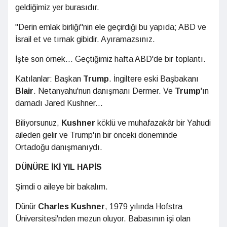
geldiğimiz yer burasıdır.
"Derin emlak birliği"nin ele geçirdiği bu yapıda; ABD ve
İsrail et ve tırnak gibidir. Ayıramazsınız.
İşte son örnek... Geçtiğimiz hafta ABD'de bir toplantı.
Katılanlar: Başkan
Trump
. İngiltere eski Başbakanı
Blair
. Netanyahu'nun danışmanı Dermer. Ve
Trump
'ın
damadı Jared Kushner...
Biliyorsunuz,
Kushner
köklü ve muhafazakâr bir Yahudi
aileden gelir ve Trump'ın bir önceki döneminde
Ortadoğu danışmanıydı.
DÜNÜRE İKİ YIL HAPİS
Şimdi o aileye bir bakalım.
Dünür
Charles Kushner
, 1979 yılında Hofstra
Üniversitesi'nden mezun oluyor. Babasının işi olan