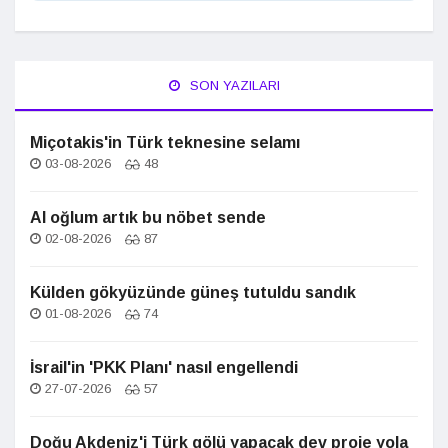
SON YAZILARI
Miçotakis'in Türk teknesine selamı
03-08-2026
48
Al oğlum artık bu nöbet sende
02-08-2026
87
Külden gökyüzünde güneş tutuldu sandık
01-08-2026
74
İsrail'in 'PKK Planı' nasıl engellendi
27-07-2026
57
Doğu Akdeniz'i Türk gölü yapacak dev proje yola