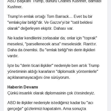
ABD Başkanı Trump, dünürü Charles Kushner, damadı
Kushner.
Trump'ın emlak ortağı Tom Barrack... Evet bu bir
"emlakçılar birliği"dir. Ve Gazze'yi bir "tatil beldesi
olarak" değerleyen ekiptir. Dahası var.
Ne kadar kendilerini zorlasalar da; onlar için "toprak"
meselesi, "parsellenecek arsa" meselesidir. Ranttır.
Daha da önemlisi. Bu "emlak birliği"nin derin ilişkileri
vardır.
İşte bu "derin ticari ilişkiler" nedeniyle ben artık Trump
yönetiminin aldığı kararların "diplomatik yöntemlerle"
açıklanamayacağını öne sürüyorum.
Haberin Devamı
Çünkü insanlık olarak diplomasinin çok ötesindeyiz.
ABD ile ilişkiler nedeniyle istediğimiz kadar bu "acı
gerçeğe" gözlerimizi kapatalım. Ama sonuçta