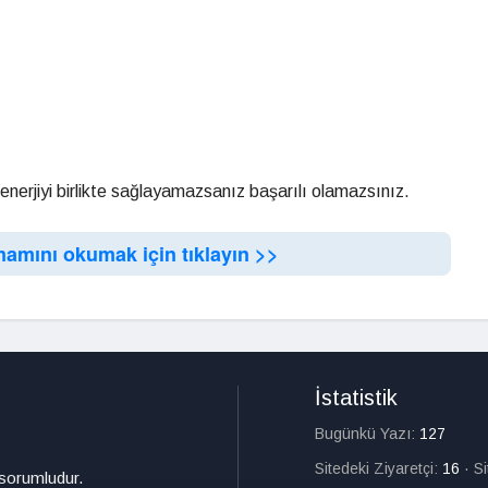
nerjiyi birlikte sağlayamazsanız başarılı olamazsınız.
mamını okumak için tıklayın >>
İstatistik
Bugünkü Yazı:
127
Sitedeki Ziyaretçi:
16
·
S
 sorumludur.