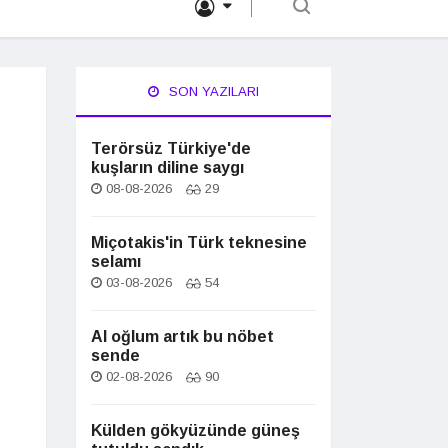
SON YAZILARI
Terörsüz Türkiye'de
kuşların diline saygı
08-08-2026
29
Miçotakis'in Türk teknesine
selamı
03-08-2026
54
Al oğlum artık bu nöbet
sende
02-08-2026
90
Külden gökyüzünde güneş