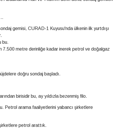
..
iz sondaj gemisi, CURAD-1 Kuyusu'nda ülkenin ilk yurtdışı
r.
u bu.
n 7.500 metre derinliğe kadar inerek petrol ve doğalgaz
müjdelere doğru sondaj başladı.
rından birisidir bu, ay yıldızla bezenmiş filo.
u. Petrol arama faaliyetlerini yabancı şirketlere
rketlere petrol arattık.