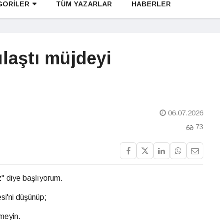
GORİLER
TÜM YAZARLAR
HABERLER
laştı müjdeyi
06.07.2026
73
z" diye başlıyorum.
si'ni düşünüp;
meyin.