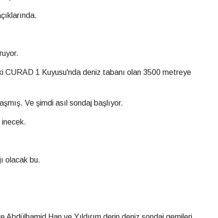
açıklarında.
ruyor.
aki CURAD 1 Kuyusu'nda deniz tabanı olan 3500 metreye
aşmış. Ve şimdi asıl sondaj başlıyor.
 inecek.
jı olacak bu.
e Abdülhamid Han ve Yıldırım derin deniz sondaj gemileri