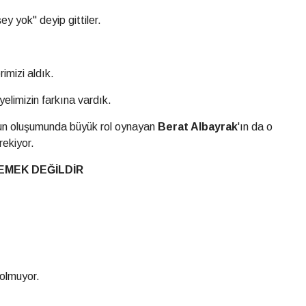
ey yok" deyip gittiler.
imizi aldık.
elimizin farkına vardık.
unun oluşumunda büyük rol oynayan
Berat Albayrak
'ın da o
rekiyor.
EMEK DEĞİLDİR
 olmuyor.