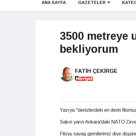
ANA SAYFA
GAZETELER
KATE
3500 metreye u
bekliyorum
FATIH ÇEKIRGE
Yazıya "denizlerdeki en derin filomu
Sakın yarın Ankara'daki NATO Zirve
Filoyu savaş gemilerimiz diye düşün