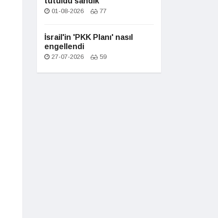
tutuldu sandık
01-08-2026
77
İsrail'in 'PKK Planı' nasıl
engellendi
27-07-2026
59