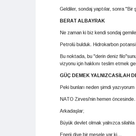
Geldiler, sondaj yaptılar, sonra "Bir ş
BERAT ALBAYRAK
Ne zaman ki biz kendi sondaj gemiler
Petrolü bulduk. Hidrokarbon potansiy
Bu noktada, bu "derin deniz filo"s
vizyonu için hakkını teslim etmek ge
GÜÇ DEMEK YALNIZCA
SİLAH D
Peki bunları neden şimdi yazıyorum
NATO Zirvesi'nin hemen öncesinde.
Arkadaşlar;
Büyük devlet olmak yalnızca silahla
Enerji diye bir mesele var ki...