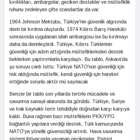
kırıklıkları, ambargolar, geciken destekler ve müttefiklik
ruhunu zedeleyen çifte standartlar da var.
1964 Johnson Mektubu, Türkiye'nin güvenlik algısında
derin bir kırılma oluşturdu. 1974 Kıbrıs Barış Harekâtı
sonrasında uygulanan silah ambargosu ise bu kırılmayı
daha da derinleştirdi. Türkiye, Kıbrıs Türklerinin
güvenliği için adım attığında müttefiklerinden destek
beklerken yaptırımlarla karşılaştı. Bu tablo, Ankara'da
şu soruyu canlı tuttu: Türkiye NATO'nun güvenliği için
risk aldığında müttefik; kendi güvenliği için hareket
ettiğinde sorunlu aktör mü sayılacak
Benzer bir tablo son yıllarda terörle mücadele ve
savunma sanayii alanında da görüldü. Türkiye, Suriye
ve Irak kaynaklı terör tehdidiyle doğrudan karşı karşıya
kaldı. Buna rağmen bazı müttefiklerin PKK/YPG
bağlantılı yapılara verdiği destek, Türk kamuoyunda
NATO'ya yönelik güvensizliği artırdı. Hava savunma
sistemi ihtiyacında yaşanan gecikmeler, Patriot