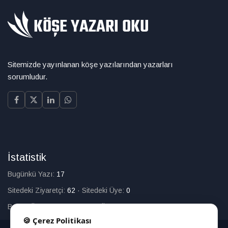
Sitemizde yayınlanan köşe yazılarından yazarları
sorumludur.
İstatistik
Bugünkü Yazı:
17
Sitedeki Ziyaretçi:
62
·
Sitedeki Üye:
0
Bugün Üye Olan:
0
·
Toplam Üye:
226
🍪 Çerez Politikası