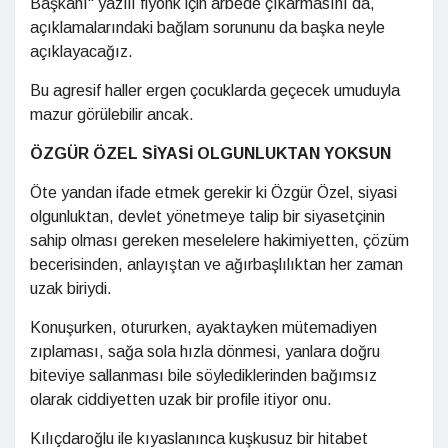
Başkanı" yazılı fiyonk için arbede çıkarmasını da,
açıklamalarındaki bağlam sorununu da başka neyle
açıklayacağız.
Bu agresif haller ergen çocuklarda geçecek umuduyla
mazur görülebilir ancak.
ÖZGÜR ÖZEL SİYASİ OLGUNLUKTAN YOKSUN
Öte yandan ifade etmek gerekir ki Özgür Özel, siyasi
olgunluktan, devlet yönetmeye talip bir siyasetçinin
sahip olması gereken meselelere hakimiyetten, çözüm
becerisinden, anlayıştan ve ağırbaşlılıktan her zaman
uzak biriydi.
Konuşurken, otururken, ayaktayken mütemadiyen
zıplaması, sağa sola hızla dönmesi, yanlara doğru
biteviye sallanması bile söylediklerinden bağımsız
olarak ciddiyetten uzak bir profile itiyor onu.
Kılıçdaroğlu ile kıyaslanınca kuşkusuz bir hitabet