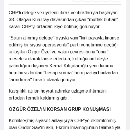
CHP'li delege ve üyelerin itiraz ve itiraflarıyla başlayan
38. Olağan Kurultay davasından çıkan "mutlak butlan"
kararı CHP'yi ortadan ikiye bölmüş görünüyor.
"Satın alınmış delege" oyuyla yani "kirli parayla finanse
edilmiş bir siyasi operasyonla" parti yönetimine geçtiği
anlaşılan Özgür Özel ve yakın çevresi bunu "onur"
meselesi olarak lanse ederken, koltuğunun hileyle
çalındığını düşünen Kemal Kılıçdaroğlu yeni durumu
hem hırsızlardan "hesap sorma" hem partiyi bunlardan
"arındırma" fırsatı olarak görüyor.
Karşılıklı atılan hoyrat adımlar uzlaşma ihtimalini
ortadan temelli kaldırmış gibi.
ÖZGÜR ÖZEL'İN KORSAN GRUP KONUŞMASI
Kemikleşmiş siyaset anlayışıyla CHP'ye eklemlenmiş
olan Önder Sav'ın aklı, Ekrem İmamoğlu'nun talimatıyla