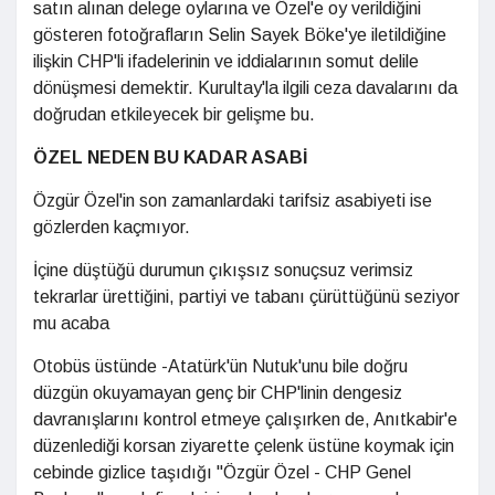
satın alınan delege oylarına ve Özel'e oy verildiğini
gösteren fotoğrafların Selin Sayek Böke'ye iletildiğine
ilişkin CHP'li ifadelerinin ve iddialarının somut delile
dönüşmesi demektir. Kurultay'la ilgili ceza davalarını da
doğrudan etkileyecek bir gelişme bu.
ÖZEL NEDEN BU KADAR ASABİ
Özgür Özel'in son zamanlardaki tarifsiz asabiyeti ise
gözlerden kaçmıyor.
İçine düştüğü durumun çıkışsız sonuçsuz verimsiz
tekrarlar ürettiğini, partiyi ve tabanı çürüttüğünü seziyor
mu acaba
Otobüs üstünde -Atatürk'ün Nutuk'unu bile doğru
düzgün okuyamayan genç bir CHP'linin dengesiz
davranışlarını kontrol etmeye çalışırken de, Anıtkabir'e
düzenlediği korsan ziyarette çelenk üstüne koymak için
cebinde gizlice taşıdığı "Özgür Özel - CHP Genel