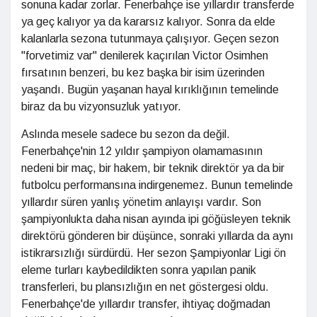
sonuna kadar zorlar. Fenerbahçe ise yıllardır transferde
ya geç kalıyor ya da kararsız kalıyor. Sonra da elde
kalanlarla sezona tutunmaya çalışıyor. Geçen sezon
"forvetimiz var" denilerek kaçırılan Victor Osimhen
fırsatının benzeri, bu kez başka bir isim üzerinden
yaşandı. Bugün yaşanan hayal kırıklığının temelinde
biraz da bu vizyonsuzluk yatıyor.
Aslında mesele sadece bu sezon da değil.
Fenerbahçe'nin 12 yıldır şampiyon olamamasının
nedeni bir maç, bir hakem, bir teknik direktör ya da bir
futbolcu performansına indirgenemez. Bunun temelinde
yıllardır süren yanlış yönetim anlayışı vardır. Son
şampiyonlukta daha nisan ayında ipi göğüsleyen teknik
direktörü gönderen bir düşünce, sonraki yıllarda da aynı
istikrarsızlığı sürdürdü. Her sezon Şampiyonlar Ligi ön
eleme turları kaybedildikten sonra yapılan panik
transferleri, bu plansızlığın en net göstergesi oldu.
Fenerbahçe'de yıllardır transfer, ihtiyaç doğmadan