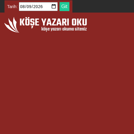
Tarih: