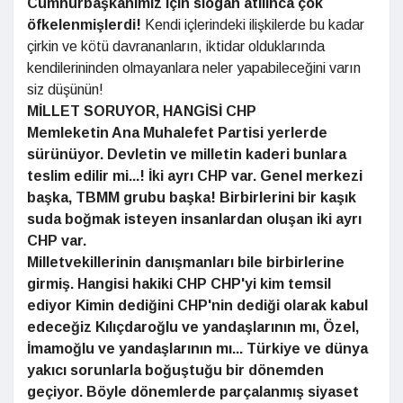
Cumhurbaşkanımız için slogan
atılınca çok
öfkelenmişlerdi!
Kendi içlerindeki ilişkilerde bu kadar
çirkin ve kötü davrananların, iktidar olduklarında
kendilerininden olmayanlara neler yapabileceğini varın
siz düşünün!
MİLLET SORUYOR, HANGİSİ CHP
Memleketin Ana Muhalefet
Partisi yerlerde
sürünüyor.
Devletin ve milletin kaderi
bunlara
teslim edilir mi...! İki
ayrı CHP var. Genel merkezi
başka, TBMM grubu başka!
Birbirlerini bir kaşık
suda
boğmak isteyen insanlardan
oluşan iki ayrı
CHP var.
Milletvekillerinin danışmanları
bile birbirlerine
girmiş. Hangisi
hakiki CHP CHP'yi kim temsil
ediyor Kimin dediğini CHP'nin
dediği olarak kabul
edeceğiz
Kılıçdaroğlu ve yandaşlarının mı,
Özel,
İmamoğlu ve yandaşlarının
mı... Türkiye ve dünya
yakıcı
sorunlarla boğuştuğu bir
dönemden
geçiyor. Böyle
dönemlerde parçalanmış siyaset