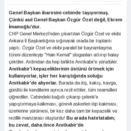
Genel
Başkan ibaresini
cebinde taşıyormuş.
Çünkü
asıl Genel Başkan Özgür Özel
değil, Ekrem
İmamoğlu'dur.
CHP Genel Merkezi'nden çıkartılan Özgür Özel ve ekibi
Ankara İl Başkanlığına sığınarak orada bir toplantı
yaptı. Özgür Özel ve ekibi paralel bir bayramlaşma
töreni düzenleyip "Hain Kemal" sloganları attırıp halay
çektiler. Ardından da hep birlikte Anıtkabir'e yürüdüler.
Anıtkabir'i kepazeliklerinin
üstünü örtmek için
kullanıyorlar,
işler her karıştığında soluğu
Anıtkabir'de alıyorlar.
Burada da itiş, kakış, kavga,
gürültü ile kendilerini ayrıca rezil ettiler, tüm teamülleri
çiğnediler. Cebindeki kağıdı çıkarıp çelenk'e
yapıştırmaya kalkması, görevli askerleri itip kakması,
üzerlerine yürümesi, bir kez daha tam bir kepazelik ve
rezillik manzarası oluşturdu!
Bu arada hatırlatalım;
bu zevat, daha önce Anıtkabir'de