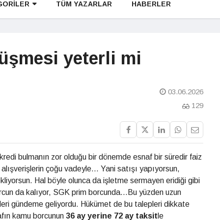
GORİLER
TÜM YAZARLAR
HABERLER
düşmesi yeterli mi
03.06.2026
129
redi bulmanın zor olduğu bir dönemde esnaf bir süredir faiz
 alışverişlerin çoğu vadeyle... Yani satışı yapıyorsun,
kliyorsun. Hal böyle olunca da işletme sermayen eridiği gibi
orcun da kalıyor, SGK prim borcunda...Bu yüzden uzun
eri gündeme geliyordu. Hükümet de bu talepleri dikkate
nafın kamu borcunun
36 ay yerine
72 ay taksit
le