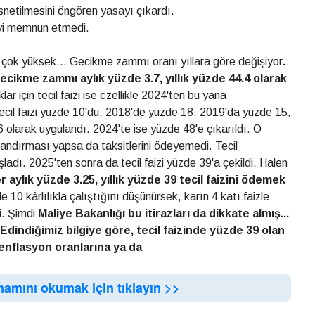
esnetilmesini öngören yasayı çıkardı.
yi memnun etmedi.
i çok yüksek... Gecikme zammı oranı yıllara göre değişiyor
.
ecikme zammı aylık
yüzde 3.7, yıllık yüzde
44.4 olarak
 için tecil faizi ise özellikle 2024'ten bu yana
il faizi yüzde 10'du, 2018'de yüzde 18, 2019'da yüzde 15,
olarak uygulandı. 2024'te ise yüzde 48'e çıkarıldı. O
landırması yapsa da taksitlerini ödeyemedi. Tecil
şladı. 2025'ten sonra da tecil faizi yüzde 39'a çekildi. Halen
r aylık
yüzde 3.25, yıllık yüzde
39 tecil faizini ödemek
 10 kârlılıkla çalıştığını düşünürsek, karın 4 katı faizle
i. Şimdi
Maliye
Bakanlığı bu itirazları
da dikkate almış...
Edindiğimiz bilgiye
göre, tecil faizinde
yüzde 39 olan
enflasyon
oranlarına ya da
mamını okumak için tıklayın >>