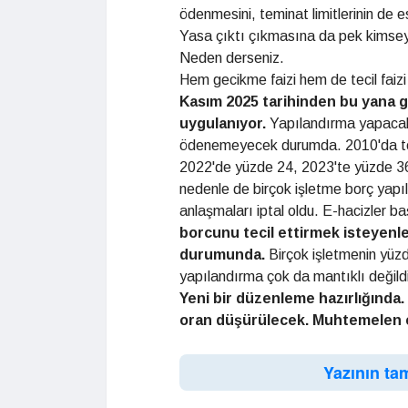
ödenmesini, teminat limitlerinin de 
Yasa çıktı çıkmasına da pek kimse
Neden derseniz.
Hem gecikme faizi hem de tecil faiz
Kasım
2025 tarihinden bu yana
g
uygulanı
yor.
Yapılandırma yapacaklar
ödenemeyecek durumda. 2010'da tec
2022'de yüzde 24, 2023'te yüzde 36 
nedenle de birçok işletme borç yapı
anlaşmaları iptal oldu. E-hacizler ba
borcunu tecil
ettirmek isteyenle
durumunda.
Birçok işletmenin yüzde
yapılandırma çok da mantıklı değild
Yeni
bir düzenleme hazırlığında.
oran düşürülecek.
Muhtemelen 
Yazının ta