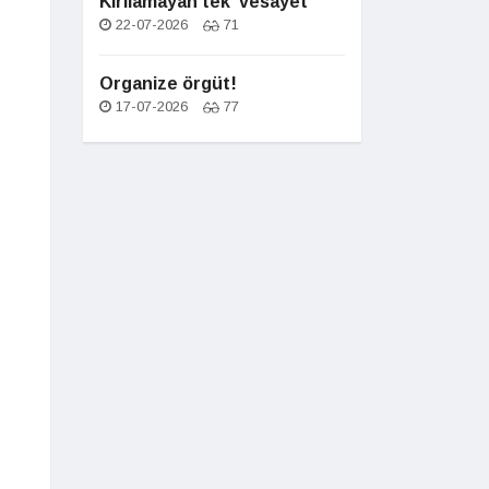
Kırılamayan tek 'vesayet'
22-07-2026
71
Organize örgüt!
17-07-2026
77