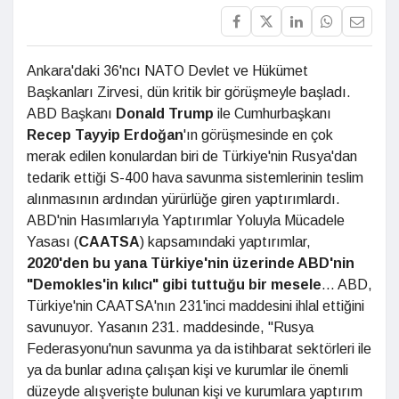
Ankara'daki 36'ncı NATO Devlet ve Hükümet
Başkanları Zirvesi, dün kritik bir görüşmeyle başladı.
ABD Başkanı
Donald Trump
ile Cumhurbaşkanı
Recep
Tayyip Erdoğan
'ın görüşmesinde en çok
merak edilen konulardan biri de Türkiye'nin Rusya'dan
tedarik ettiği S-400 hava savunma sistemlerinin teslim
alınmasının ardından yürürlüğe giren yaptırımlardı.
ABD'nin Hasımlarıyla Yaptırımlar Yoluyla Mücadele
Yasası (
CAATSA
) kapsamındaki yaptırımlar,
2020'den bu
yana Türkiye'nin üzerinde ABD'nin
"Demokles'in kılıcı" gibi tuttuğu bir
mesele
... ABD,
Türkiye'nin CAATSA'nın 231'inci maddesini ihlal ettiğini
savunuyor. Yasanın 231. maddesinde, "Rusya
Federasyonu'nun savunma ya da istihbarat sektörleri ile
ya da bunlar adına çalışan kişi ve kurumlar ile önemli
düzeyde alışverişte bulunan kişi ve kurumlara yaptırım