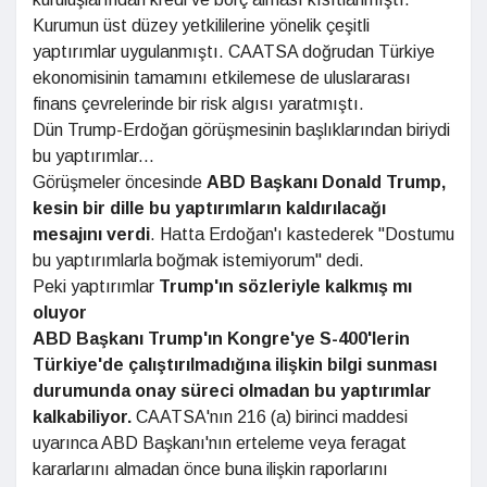
Kurumun üst düzey yetkililerine yönelik çeşitli
yaptırımlar uygulanmıştı. CAATSA doğrudan Türkiye
ekonomisinin tamamını etkilemese de uluslararası
finans çevrelerinde bir risk algısı yaratmıştı.
Dün Trump-Erdoğan görüşmesinin başlıklarından biriydi
bu yaptırımlar...
Görüşmeler öncesinde
ABD Başkanı
Donald Trump,
kesin bir dille bu yap
tırımların
kaldırılacağı
mesajını verdi
. Hatta Erdoğan'ı kastederek "Dostumu
bu yaptırımlarla boğmak istemiyorum" dedi.
Peki yaptırımlar
Trump'ın sözleriyle kalkmış mı
oluyor
ABD Başkanı Trump'ın Kongre'ye
S-400'lerin
Türkiye'de çalıştırılmadığına
ilişkin bilgi sunması
durumunda
onay süreci olmadan bu yaptırımlar
kalkabiliyor.
CAATSA'nın 216 (a) birinci maddesi
uyarınca ABD Başkanı'nın erteleme veya feragat
kararlarını almadan önce buna ilişkin raporlarını