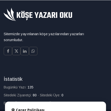
Sitemizde yayınlanan köşe yazılarından yazarları
sorumludur.
İstatistik
Bugünkü Yazı:
135
Sitedeki Ziyaretçi:
80
·
Sitedeki Üye:
0
Bugün Üye Olan:
0
·
Toplam Üye:
226
🍪 Çerez Politikası