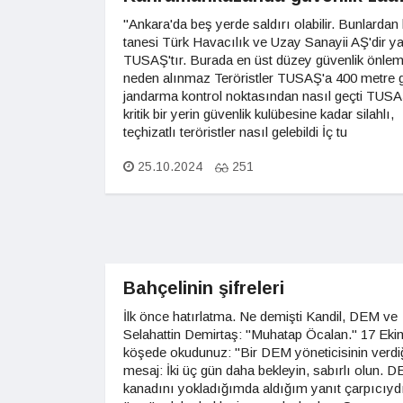
"Ankara'da beş yerde saldırı olabilir. Bunlardan 
tanesi Türk Havacılık ve Uzay Sanayii AŞ'dir ya
TUSAŞ'tır. Burada en üst düzey güvenlik önlem
neden alınmaz Teröristler TUSAŞ'a 400 metre 
jandarma kontrol noktasından nasıl geçti TUSA
kritik bir yerin güvenlik kulübesine kadar silahlı,
teçhizatlı teröristler nasıl gelebildi İç tu
25.10.2024
251
Bahçelinin şifreleri
İlk önce hatırlatma. Ne demişti Kandil, DEM ve
Selahattin Demirtaş: "Muhatap Öcalan." 17 Eki
köşede okudunuz: "Bir DEM yöneticisinin verdi
mesaj: İki üç gün daha bekleyin, sabırlı olun. 
kanadını yokladığımda aldığım yanıt çarpıcıydı: