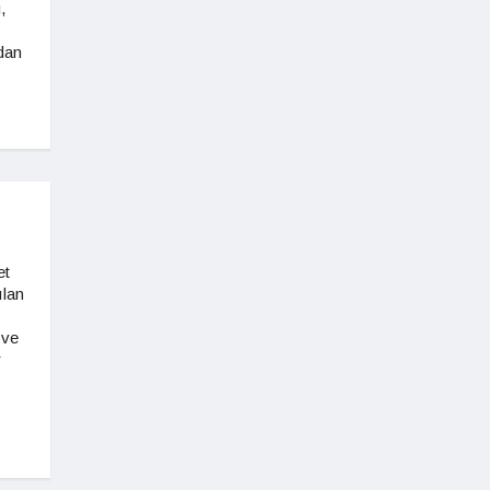
,
dan
et
ılan
 ve
r