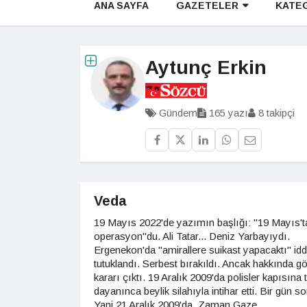
ANA SAYFA
GAZETELER
KATE
Aytunç Erkin
Gündem
165 yazı
8 takipçi
Veda
19 Mayıs 2022'de yazımın başlığı: "19 Mayıs't
operasyon"du. Ali Tatar... Deniz Yarbayıydı.
Ergenekon'da "amirallere suikast yapacaktı" idd
tutuklandı. Serbest bırakıldı. Ancak hakkında gö
kararı çıktı. 19 Aralık 2009'da polisler kapısına 
dayanınca beylik silahıyla intihar etti. Bir gün so
Yani 21 Aralık 2009'da, Zaman Gaze