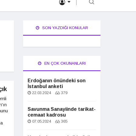
SON YAZDIĞI KONULAR
EN ÇOK OKUNANLARI
Erdoğanın önündeki son
İstanbul anketi
çık
22.03.2024
379
mli
n'ın
Savunma Sanayiinde tarikat-
nunu
cemaat kadrosu
07.05.2024
365
da