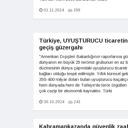
01.11.2024
299
Türkiye, UYUŞTURUCU ticareti
geçiş güzergahı
"Amerikan Dışişleri Bakanlığının raporlarına gö
dünyanın en büyük 25 terörist grubunun en az b
düzinesinin dünya çapındaki uyuşturucu ticareti 
bağları olduğu tespit edilmiştir. Yıllık küresel geti
350-400 milyar doları bulan uyuşturucu kaçakçı
hem dünyada hem de Türkiye'de terör örgütleri 
çok cazip bir ekonomik kaynaktır. Türki
30.10.2024
241
Kahramankazanda güvenlik zaaf