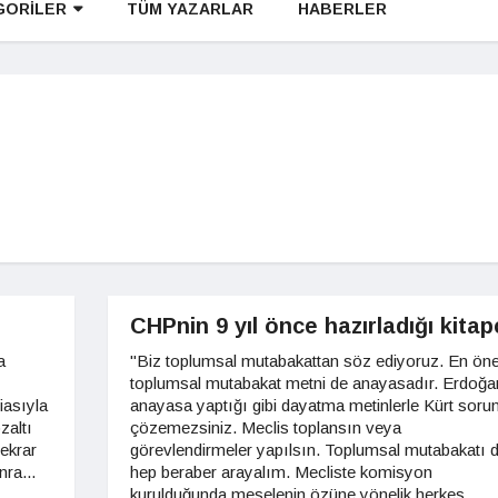
GORİLER
TÜM YAZARLAR
HABERLER
CHPnin 9 yıl önce hazırladığı kitap
a
"Biz toplumsal mutabakattan söz ediyoruz. En öne
toplumsal mutabakat metni de anayasadır. Erdoğa
iasıyla
anayasa yaptığı gibi dayatma metinlerle Kürt soru
zaltı
çözemezsiniz. Meclis toplansın veya
tekrar
görevlendirmeler yapılsın. Toplumsal mutabakatı 
nra...
hep beraber arayalım. Mecliste komisyon
kurulduğunda meselenin özüne yönelik herkes