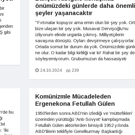
önümüzdeki günlerde daha önemli
bir
şeyler yaşanacaktır
ni
i
"Fırtınalar kopuyor ama emin olun bir şey yok. Or
geriden
bize ulaşan bir şey yok. Musavat Dervişoğlu'nu
Ş gibi
izliyorum elinde urganla çıkmış. Milliyetçilerin
savaşına dönüştü. Oyları devşirmeye çalışıyorlar.
Ortada somut bir durum da yok. Önümüzdeki günl
ne olur. O kadar bilgi kirliliği var ki! Rahat bir şey de
söyleyemiyorum. Grubumuzun da hassasiyeti
24.10.2024
239
Komünizmle Mücadeleden
Ergenekona Fetullah Gülen
m'de bu
1950'lerden sonra ABD'nin izlediği ve 'müttefikleri'
ği
üzerinden yürüttüğü 'Anti-Sovyet' kamplaşmada
DEM
Fetullah Gülen aktörlerden birisiydi 1952 yılında
 'İki
ABD'lilerin teklifiyle Genelkurmay Başkanlığı