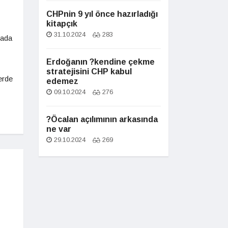
CHPnin 9 yıl önce hazırladığı
kitapçık
31.10.2024
283
tada
Erdoğanın ?kendine çekme
stratejisini CHP kabul
erde
edemez
09.10.2024
276
?Öcalan açılımının arkasında
ne var
29.10.2024
269