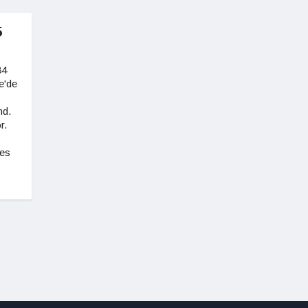
5
84
e'de
md.
r.
çes