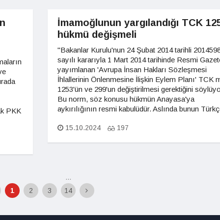
ın
İmamoğlunun yargılandığı TCK 12
hükmü değişmeli
"Bakanlar Kurulu'nun 24 Şubat 2014 tarihli 201459
sayılı kararıyla 1 Mart 2014 tarihinde Resmi Gazet
maların
yayımlanan 'Avrupa İnsan Hakları Sözleşmesi
ve
İhlallerinin Önlenmesine İlişkin Eylem Planı' TCK 
urada
1253'ün ve 299'un değiştirilmesi gerektiğini söylüyo
Bu norm, söz konusu hükmün Anayasa'ya
aykırılığının resmi kabulüdür. Aslında bunun Türk
cak PKK
15.10.2024
197
...
1
2
3
14