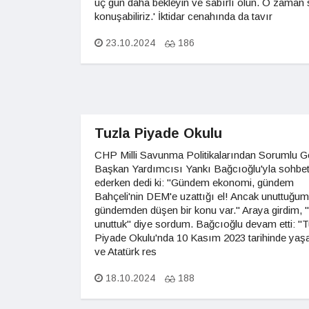
üç gün daha bekleyin ve sabırlı olun. O zaman s
konuşabiliriz.' İktidar cenahında da tavır
23.10.2024
186
Tuzla Piyade Okulu
CHP Milli Savunma Politikalarından Sorumlu G
Başkan Yardımcısı Yankı Bağcıoğlu'yla sohbe
ederken dedi ki: "Gündem ekonomi, gündem
Bahçeli'nin DEM'e uzattığı el! Ancak unuttuğum
gündemden düşen bir konu var." Araya girdim, 
unuttuk" diye sordum. Bağcıoğlu devam etti: "T
Piyade Okulu'nda 10 Kasım 2023 tarihinde yaş
ve Atatürk res
18.10.2024
188