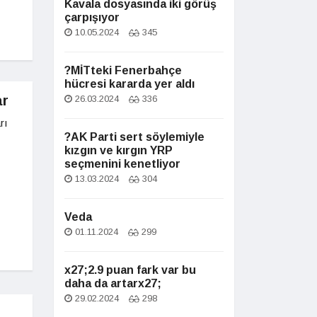
Kavala dosyasında iki görüş
çarpışıyor
10.05.2024
345
?MİTteki Fenerbahçe
hücresi kararda yer aldı
ar
26.03.2024
336
rı
?AK Parti sert söylemiyle
kızgın ve kırgın YRP
seçmenini kenetliyor
13.03.2024
304
Veda
01.11.2024
299
x27;2.9 puan fark var bu
daha da artarx27;
29.02.2024
298