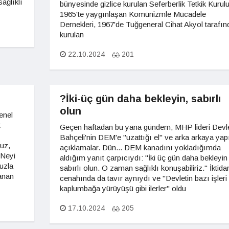
ağlıklı
bünyesinde gizlice kurulan Seferberlik Tetkik Kurulu
1965'te yaygınlaşan Komünizmle Mücadele
Dernekleri, 1967'de Tuğgeneral Cihat Akyol tarafın
kurulan
22.10.2024
201
?İki-üç gün daha bekleyin, sabırlı
olun
enel
t
Geçen haftadan bu yana gündem, MHP lideri Devl
Bahçeli'nin DEM'e "uzattığı el" ve arka arkaya yap
uz,
açıklamalar. Dün... DEM kanadını yokladığımda
"Neyi
aldığım yanıt çarpıcıydı: "İki üç gün daha bekleyin
uzla
sabırlı olun. O zaman sağlıklı konuşabiliriz." İktida
anan
cenahında da tavır aynıydı ve "Devletin bazı işleri
kaplumbağa yürüyüşü gibi ilerler" oldu
17.10.2024
205