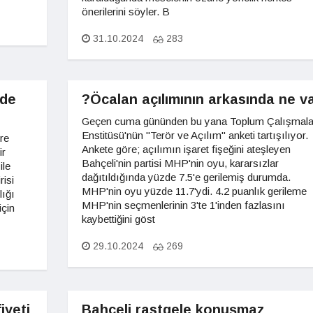
önerilerini söyler. B
31.10.2024
283
nde
?Öcalan açılımının arkasında ne v
Geçen cuma gününden bu yana Toplum Çalışmala
Enstitüsü'nün "Terör ve Açılım" anketi tartışılıyor.
re
Ankete göre; açılımın işaret fişeğini ateşleyen
ir
Bahçeli'nin partisi MHP'nin oyu, kararsızlar
ile
dağıtıldığında yüzde 7.5'e gerilemiş durumda.
risi
MHP'nin oyu yüzde 11.7'ydi. 4.2 puanlık gerileme
lığı
MHP'nin seçmenlerinin 3'te 1'inden fazlasını
için
kaybettiğini göst
29.10.2024
269
iyeti
Bahçeli rastgele konuşmaz