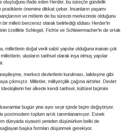
riyle oluştuğunu ifade eden Herder, bu süreçte gündelik
ve pratiklerin önemine dikkat çeker. İnsanların yaşamı
inançlarının ve mitlerin de bu sürecin merkezinde olduğunu
n bir milleti benzersiz olarak belirlediği iddiası Herder'in
inin özellikle Schlegel, Fichte ve Schleiermacher'in de ortak
a, milletlerin doğal verili sabit yapılar olduğuna inanan çok
letlerin, ulusların tarihsel olarak inşa olmuş yapılar
r.
 sanayileşme, merkezi devletlerin kurulması, laikleşme gibi
a çıkmıştır. Milletler, milliyetçilik çağına aittirler. Devlet
 İdeolojilerin her ülkede kendi tarihsel, kültürel biçimini
 kavramlar bugün yine aynı seyir içinde biçim değiştiriyor.
iyle postmodern toplum artık tanımlanamıyor. Esnek
rn dünyada siyaseti yeniden düşünürken belki de
ı sağlayan başka formları düşünmek gerekiyor.