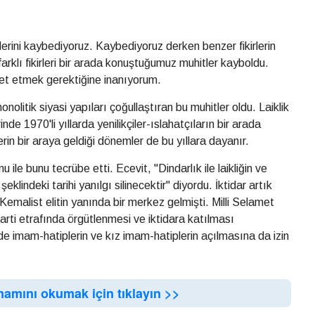
itlerini kaybediyoruz. Kaybediyoruz derken benzer fikirlerin
k farklı fikirleri bir arada konuştuğumuz muhitler kayboldu.
ret etmek gerektiğine inanıyorum.
onolitik siyasi yapıları çoğullaştıran bu muhitler oldu. Laiklik
nde 1970'li yıllarda yenilikçiler-ıslahatçıların bir arada
erin bir araya geldiği dönemler de bu yıllara dayanır.
le bunu tecrübe etti. Ecevit, "Dindarlık ile laikliğin ve
 şeklindeki tarihi yanılgı silinecektir" diyordu. İktidar artık
Kemalist elitin yanında bir merkez gelmişti. Milli Selamet
l parti etrafında örgütlenmesi ve iktidara katılması
e imam-hatiplerin ve kız imam-hatiplerin açılmasına da izin
mamını okumak için tıklayın >>