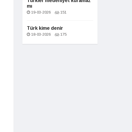
Türkler medeniyet kuramaz
mı
19-03-2026
151
Türk kime denir
18-03-2026
175