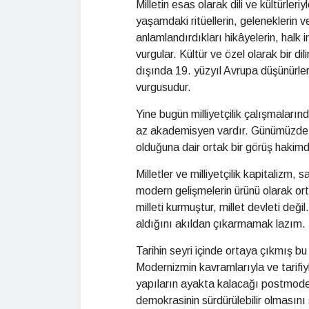
Milletin esas olarak dili ve kültürle
yaşamdaki ritüellerin, geleneklerin 
anlamlandırdıkları hikâyelerin, halk 
vurgular. Kültür ve özel olarak bir dili
dışında 19. yüzyıl Avrupa düşünürler
vurgusudur.
Yine bugün milliyetçilik çalışmalarınd
az akademisyen vardır. Günümüzde mil
olduğuna dair ortak bir görüş hakimdi
Milletler ve milliyetçilik kapitalizm,
modern gelişmelerin ürünü olarak ortay
milleti kurmuştur, millet devleti değil.
aldığını akıldan çıkarmamak lazım.
Tarihin seyri içinde ortaya çıkmış bu
Modernizmin kavramlarıyla ve tarif
yapıların ayakta kalacağı postmode
demokrasinin sürdürülebilir olmasın