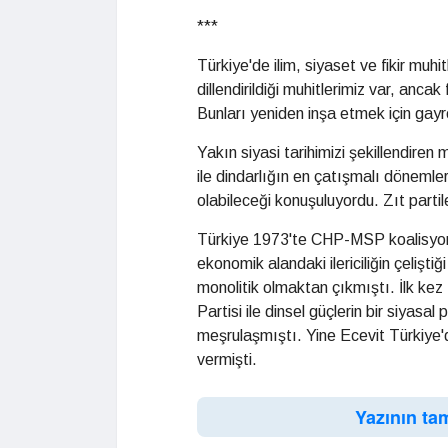
***
Türkiye'de ilim, siyaset ve fikir muh
dillendirildiği muhitlerimiz var, anca
Bunları yeniden inşa etmek için gay
Yakın siyasi tarihimizi şekillendiren m
ile dindarlığın en çatışmalı dönemleri
olabileceği konuşuluyordu. Zıt partil
Türkiye 1973'te CHP-MSP koalisyonu i
ekonomik alandaki ilericiliğin çeliştiği
monolitik olmaktan çıkmıştı. İlk kez 
Partisi ile dinsel güçlerin bir siyasa
meşrulaşmıştı. Yine Ecevit Türkiye'd
vermişti.
Yazının ta