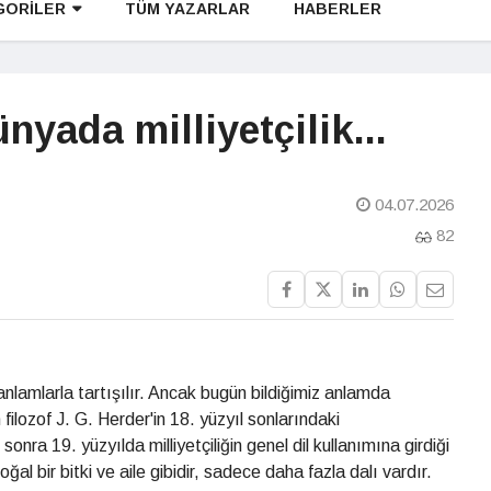
GORİLER
TÜM YAZARLAR
HABERLER
yada milliyetçilik...
04.07.2026
82
 anlamlarla tartışılır. Ancak bugün bildiğimiz anlamda
an filozof J. G. Herder'in 18. yüzyıl sonlarındaki
onra 19. yüzyılda milliyetçiliğin genel dil kullanımına girdiği
oğal bir bitki ve aile gibidir, sadece daha fazla dalı vardır.