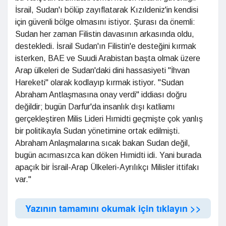
İsrail, Sudan'ı bölüp zayıflatarak Kızıldeniz'in kendisi
için güvenli bölge olmasını istiyor. Şurası da önemli:
Sudan her zaman Filistin davasının arkasında oldu,
destekledi. İsrail Sudan'ın Filistin'e desteğini kırmak
isterken, BAE ve Suudi Arabistan başta olmak üzere
Arap ülkeleri de Sudan'daki dini hassasiyeti "İhvan
Hareketi" olarak kodlayıp kırmak istiyor. "Sudan
Abraham Antlaşmasına onay verdi" iddiası doğru
değildir; bugün Darfur'da insanlık dışı katliamı
gerçekleştiren Milis Lideri Hımidti geçmişte çok yanlış
bir politikayla Sudan yönetimine ortak edilmişti.
Abraham Anlaşmalarına sıcak bakan Sudan değil,
bugün acımasızca kan döken Hımidti idi. Yani burada
apaçık bir İsrail-Arap Ülkeleri-Ayrılıkçı Milisler ittifakı
var."
Yazının tamamını okumak için tıklayın >>