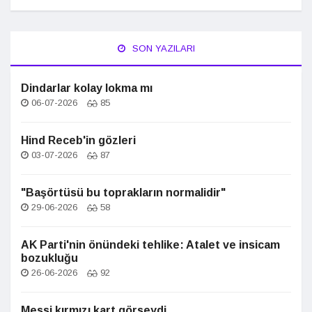
SON YAZILARI
Dindarlar kolay lokma mı
06-07-2026
85
Hind Receb'in gözleri
03-07-2026
87
"Başörtüsü bu toprakların normalidir"
29-06-2026
58
AK Parti'nin önündeki tehlike: Atalet ve insicam
bozukluğu
26-06-2026
92
Messi kırmızı kart görseydi