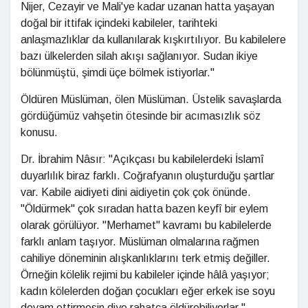
Nijer, Cezayir ve Mali'ye kadar uzanan hatta yaşayan
doğal bir ittifak içindeki kabileler, tarihteki
anlaşmazlıklar da kullanılarak kışkırtılıyor. Bu kabilelere
bazı ülkelerden silah akışı sağlanıyor. Sudan ikiye
bölünmüştü, şimdi üçe bölmek istiyorlar."
Öldüren Müslüman, ölen Müslüman. Üstelik savaşlarda
gördüğümüz vahşetin ötesinde bir acımasızlık söz
konusu.
Dr. İbrahim Nâsır: "Açıkçası bu kabilelerdeki İslamî
duyarlılık biraz farklı. Coğrafyanın oluşturduğu şartlar
var. Kabile aidiyeti dini aidiyetin çok çok önünde.
"Öldürmek" çok sıradan hatta bazen keyfî bir eylem
olarak görülüyor. "Merhamet" kavramı bu kabilelerde
farklı anlam taşıyor. Müslüman olmalarına rağmen
cahiliye döneminin alışkanlıklarını terk etmiş değiller.
Örneğin kölelik rejimi bu kabileler içinde hâlâ yaşıyor;
kadın kölelerden doğan çocukları eğer erkek ise soyu
devam ettirmesin diye rahatça öldürebiliyorlar."