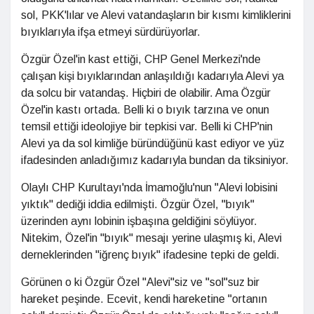
sol, PKK'lılar ve Alevi vatandaşların bir kısmı kimliklerini
bıyıklarıyla ifşa etmeyi sürdürüyorlar.
Özgür Özel'in kast ettiği, CHP Genel Merkezi'nde
çalışan kişi bıyıklarından anlaşıldığı kadarıyla Alevi ya
da solcu bir vatandaş. Hiçbiri de olabilir. Ama Özgür
Özel'in kastı ortada. Belli ki o bıyık tarzına ve onun
temsil ettiği ideolojiye bir tepkisi var. Belli ki CHP'nin
Alevi ya da sol kimliğe büründüğünü kast ediyor ve yüz
ifadesinden anladığımız kadarıyla bundan da tiksiniyor.
Olaylı CHP Kurultayı'nda İmamoğlu'nun "Alevi lobisini
yıktık" dediği iddia edilmişti. Özgür Özel, "bıyık"
üzerinden aynı lobinin işbaşına geldiğini söylüyor.
Nitekim, Özel'in "bıyık" mesajı yerine ulaşmış ki, Alevi
derneklerinden "iğrenç bıyık" ifadesine tepki de geldi.
Görünen o ki Özgür Özel "Alevi"siz ve "sol"suz bir
hareket peşinde. Ecevit, kendi hareketine "ortanın