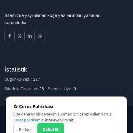
Sitemizde yayınlanan köşe yazılarından yazarları
sorumludur.
İstatistik
Bugünkü Yazı:
127
Sitedeki Ziyaretçi:
28
·
Sitedeki Üye:
0
Bugün Üye Olan:
0
·
Toplam Üye:
226
🍪 Çerez Politikası
Size daha iyi bir deneyim sunmak için çerez kullanıyoruz.
© 2025
Çerez politikamızı
inceleyebilirsiniz.
Reddet
Kabul Et
HAKKIMIZDA
İLETİŞİM
ARAMA