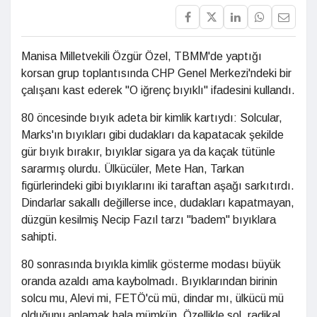
Manisa Milletvekili Özgür Özel, TBMM'de yaptığı
korsan grup toplantısında CHP Genel Merkezi'ndeki bir
çalışanı kast ederek "O iğrenç bıyıklı" ifadesini kullandı.
80 öncesinde bıyık adeta bir kimlik kartıydı: Solcular,
Marks'ın bıyıkları gibi dudakları da kapatacak şekilde
gür bıyık bırakır, bıyıklar sigara ya da kaçak tütünle
sararmış olurdu. Ülkücüler, Mete Han, Tarkan
figürlerindeki gibi bıyıklarını iki taraftan aşağı sarkıtırdı.
Dindarlar sakallı değillerse ince, dudakları kapatmayan,
düzgün kesilmiş Necip Fazıl tarzı "badem" bıyıklara
sahipti.
80 sonrasında bıyıkla kimlik gösterme modası büyük
oranda azaldı ama kaybolmadı. Bıyıklarından birinin
solcu mu, Alevi mi, FETÖ'cü mü, dindar mı, ülkücü mü
olduğunu anlamak hala mümkün. Özellikle sol, radikal