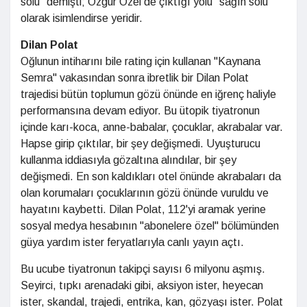
solu" demişti; Özgür Özel de çıktığı yolu "sağın solu"
olarak isimlendirse yeridir.
Dilan Polat
Oğlunun intiharını bile rating için kullanan "Kaynana
Semra" vakasından sonra ibretlik bir Dilan Polat
trajedisi bütün toplumun gözü önünde en iğrenç haliyle
performansına devam ediyor. Bu ütopik tiyatronun
içinde karı-koca, anne-babalar, çocuklar, akrabalar var.
Hapse girip çıktılar, bir şey değişmedi. Uyuşturucu
kullanma iddiasıyla gözaltına alındılar, bir şey
değişmedi. En son kaldıkları otel önünde akrabaları da
olan korumaları çocuklarının gözü önünde vuruldu ve
hayatını kaybetti. Dilan Polat, 112'yi aramak yerine
sosyal medya hesabının "abonelere özel" bölümünden
güya yardım ister feryatlarıyla canlı yayın açtı.
Bu ucube tiyatronun takipçi sayısı 6 milyonu aşmış.
Seyirci, tıpkı arenadaki gibi, aksiyon ister, heyecan
ister, skandal, trajedi, entrika, kan, gözyaşı ister. Polat