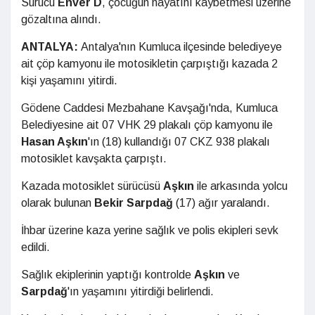
Sürücü
Enver D
, çocuğun hayatını kaybetmesi üzerine
gözaltına alındı.
ANTALYA:
Antalya'nın Kumluca ilçesinde belediyeye
ait çöp kamyonu ile motosikletin çarpıştığı kazada 2
kişi yaşamını yitirdi.
Gödene Caddesi Mezbahane Kavşağı'nda, Kumluca
Belediyesine ait 07 VHK 29 plakalı çöp kamyonu ile
Hasan Aşkın
'ın (18) kullandığı 07 CKZ 938 plakalı
motosiklet kavşakta çarpıştı.
Kazada motosiklet sürücüsü
Aşkın
ile arkasında yolcu
olarak bulunan
Bekir Sarpdağ
(17) ağır yaralandı.
İhbar üzerine kaza yerine sağlık ve polis ekipleri sevk
edildi.
Sağlık ekiplerinin yaptığı kontrolde
Aşkın
ve
Sarpdağ
'ın yaşamını yitirdiği belirlendi.