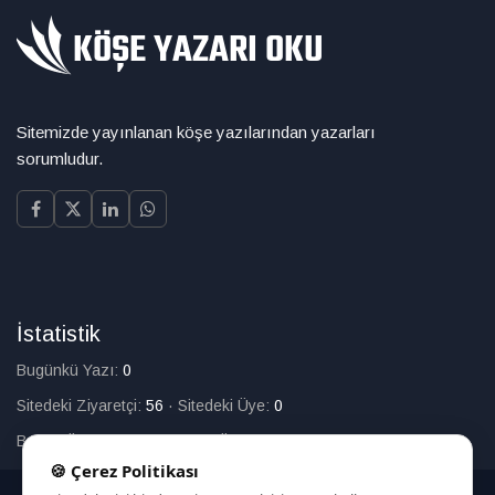
Sitemizde yayınlanan köşe yazılarından yazarları
sorumludur.
İstatistik
Bugünkü Yazı:
0
Sitedeki Ziyaretçi:
56
·
Sitedeki Üye:
0
Bugün Üye Olan:
0
·
Toplam Üye:
226
🍪 Çerez Politikası