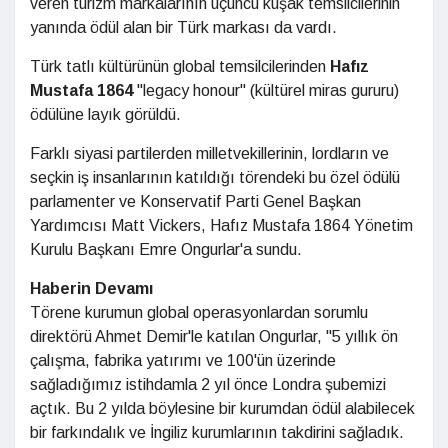
veren turizm markalarının üçüncü kuşak temsilcilerinin
yanında ödül alan bir Türk markası da vardı.
Türk tatlı kültürünün global temsilcilerinden
Hafız
Mustafa 1864
"legacy honour" (kültürel miras gururu)
ödülüne layık görüldü.
Farklı siyasi partilerden milletvekillerinin, lordların ve
seçkin iş insanlarının katıldığı törendeki bu özel ödülü
parlamenter ve Konservatif Parti Genel Başkan
Yardımcısı Matt Vickers, Hafız Mustafa 1864 Yönetim
Kurulu Başkanı Emre Ongurlar'a sundu.
Haberin Devamı
Törene kurumun global operasyonlardan sorumlu
direktörü Ahmet Demir'le katılan Ongurlar, "5 yıllık ön
çalışma, fabrika yatırımı ve 100'ün üzerinde
sağladığımız istihdamla 2 yıl önce Londra şubemizi
açtık. Bu 2 yılda böylesine bir kurumdan ödül alabilecek
bir farkındalık ve İngiliz kurumlarının takdirini sağladık.