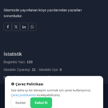
Sitemizde yayınlanan köşe yazılarından yazarları
sorumludur.
İstatistik
Bugünkü Yazı:
133
Sitedeki Ziyaretçi:
21
·
Sitedeki Üye:
0
Bugün Üye Olan:
0
·
Toplam Üye:
226
🍪 Çerez Politikası
Size daha iyi bir deneyim sunmak için çerez kullanıyoruz.
© 2025
Çerez politikamızı
inceleyebilirsiniz.
Reddet
Kabul Et
HAKKIMIZDA
İLETİŞİM
ARAMA