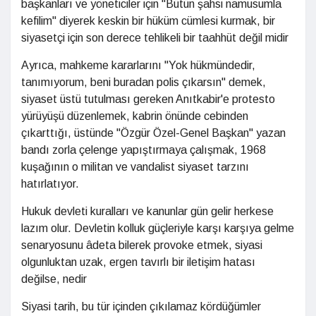
başkanları ve yöneticiler için "Bütün şahsi namusumla
kefilim" diyerek keskin bir hüküm cümlesi kurmak, bir
siyasetçi için son derece tehlikeli bir taahhüt değil midir
Ayrıca, mahkeme kararlarını "Yok hükmündedir,
tanımıyorum, beni buradan polis çıkarsın" demek,
siyaset üstü tutulması gereken Anıtkabir'e protesto
yürüyüşü düzenlemek, kabrin önünde cebinden
çıkarttığı, üstünde "Özgür Özel-Genel Başkan" yazan
bandı zorla çelenge yapıştırmaya çalışmak, 1968
kuşağının o militan ve vandalist siyaset tarzını
hatırlatıyor.
Hukuk devleti kuralları ve kanunlar gün gelir herkese
lazım olur. Devletin kolluk güçleriyle karşı karşıya gelme
senaryosunu âdeta bilerek provoke etmek, siyasi
olgunluktan uzak, ergen tavırlı bir iletişim hatası
değilse, nedir
Siyasi tarih, bu tür içinden çıkılamaz kördüğümler