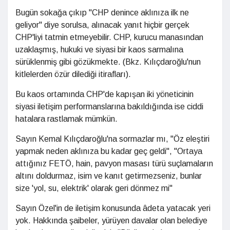
Bugün sokağa çıkıp "CHP denince aklınıza ilk ne
geliyor" diye sorulsa, alınacak yanıt hiçbir gerçek
CHP'liyi tatmin etmeyebilir. CHP, kurucu manasından
uzaklaşmış, hukuki ve siyasi bir kaos sarmalına
sürüklenmiş gibi gözükmekte. (Bkz. Kılıçdaroğlu'nun
kitlelerden özür dilediği itirafları).
Bu kaos ortamında CHP'de kapışan iki yöneticinin
siyasi iletişim performanslarına bakıldığında ise ciddi
hatalara rastlamak mümkün.
Sayın Kemal Kılıçdaroğlu'na sormazlar mı, "Öz eleştiri
yapmak neden aklınıza bu kadar geç geldi", "Ortaya
attığınız FETÖ, hain, pavyon masası türü suçlamaların
altını doldurmaz, isim ve kanıt getirmezseniz, bunlar
size 'yol, su, elektrik' olarak geri dönmez mi"
Sayın Özel'in de iletişim konusunda âdeta yatacak yeri
yok. Hakkında şaibeler, yürüyen davalar olan belediye