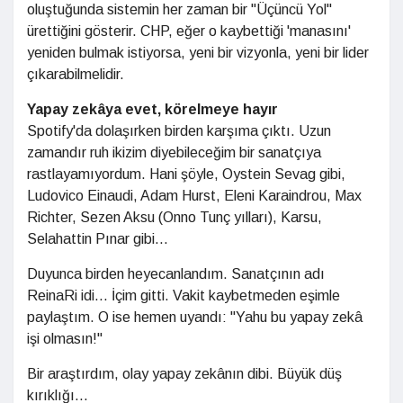
oluştuğunda sistemin her zaman bir "Üçüncü Yol"
ürettiğini gösterir. CHP, eğer o kaybettiği 'manasını'
yeniden bulmak istiyorsa, yeni bir vizyonla, yeni bir lider
çıkarabilmelidir.
Yapay zekâya evet, körelmeye hayır
Spotify'da dolaşırken birden karşıma çıktı. Uzun
zamandır ruh ikizim diyebileceğim bir sanatçıya
rastlayamıyordum. Hani şöyle, Oystein Sevag gibi,
Ludovico Einaudi, Adam Hurst, Eleni Karaindrou, Max
Richter, Sezen Aksu (Onno Tunç yılları), Karsu,
Selahattin Pınar gibi...
Duyunca birden heyecanlandım. Sanatçının adı
ReinaRi idi... İçim gitti. Vakit kaybetmeden eşimle
paylaştım. O ise hemen uyandı: "Yahu bu yapay zekâ
işi olmasın!"
Bir araştırdım, olay yapay zekânın dibi. Büyük düş
kırıklığı...