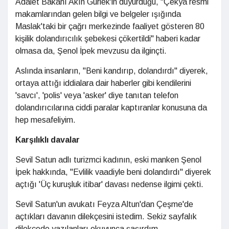
Adalet Bakanı Akın Gürlek'in duyurduğu, "Çekya resmi
makamlarından gelen bilgi ve belgeler ışığında
Maslak'taki bir çağrı merkezinde faaliyet gösteren 80
kişilik dolandırıcılık şebekesi çökertildi" haberi kadar
olmasa da, Şenol İpek mevzusu da ilginçti.
Aslında insanların, "Beni kandırıp, dolandırdı" diyerek,
ortaya attığı iddialara dair haberler gibi kendilerini
'savcı', 'polis' veya 'asker' diye tanıtan telefon
dolandırıcılarına ciddi paralar kaptıranlar konusuna da
hep mesafeliyim.
Karşılıklı davalar
Sevil Satun adlı turizmci kadının, eski manken Şenol
İpek hakkında, "Evlilik vaadiyle beni dolandırdı" diyerek
açtığı 'Üç kuruşluk itibar' davası nedense ilgimi çekti.
Sevil Satun'un avukatı Feyza Altun'dan Çeşme'de
açtıkları davanın dilekçesini istedim. Sekiz sayfalık
dilekçede yazılanları okuyunca şaşırdım.