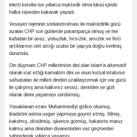
inletti kendisi ise yıllarca muktedir olma lüksü içinde
halka tepeden bakarak yaşadı.
Vesayet rejiminin sonlandırılması ile muktedirlik gücü
azalan CHP son günlerde paramparça olmuş ve her
kafadan bir avaz, yolsuzluk, hırsızlık, arsızlık ve fetö
artıklarının cirit attığı ucube bir yapıya doğru evrilmiş
durumda.
Din düşmanı CHP milletimizin dini olan İslam'a alternatif
olarak icat ettiği kamalizm dini ve onun kutsal kitabının
safsataları ile milleti dinden uzaklaştırmak için var gücü
ile çalışmış ama halkımız sessiz, derinden ve gizli
olarak dinini yaşamayı sürdürmüş.
Yasaklanan ezanı Muhammediyi gizlice okumuş,
ibadetini aslına uygun yapmaya gayret etmiş. İtilmiş,
kakılmış, dövülmüş, işkence görmüş, hakarete maruz
kalmış ama dininden diyanetinden vaz geçmeden
sabrederek yıllarca yaşamış.