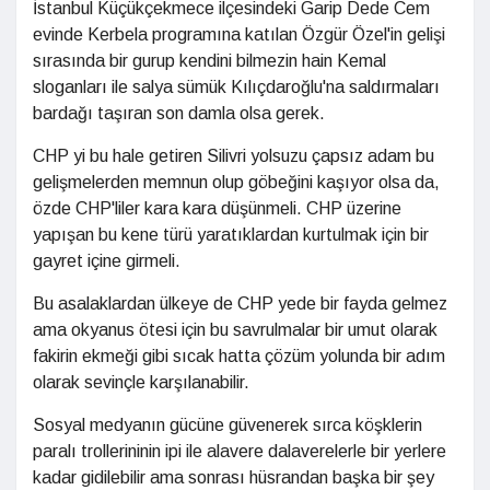
İstanbul Küçükçekmece ilçesindeki Garip Dede Cem
evinde Kerbela programına katılan Özgür Özel'in gelişi
sırasında bir gurup kendini bilmezin hain Kemal
sloganları ile salya sümük Kılıçdaroğlu'na saldırmaları
bardağı taşıran son damla olsa gerek.
CHP yi bu hale getiren Silivri yolsuzu çapsız adam bu
gelişmelerden memnun olup göbeğini kaşıyor olsa da,
özde CHP'liler kara kara düşünmeli. CHP üzerine
yapışan bu kene türü yaratıklardan kurtulmak için bir
gayret içine girmeli.
Bu asalaklardan ülkeye de CHP yede bir fayda gelmez
ama okyanus ötesi için bu savrulmalar bir umut olarak
fakirin ekmeği gibi sıcak hatta çözüm yolunda bir adım
olarak sevinçle karşılanabilir.
Sosyal medyanın gücüne güvenerek sırca köşklerin
paralı trollerininin ipi ile alavere dalaverelerle bir yerlere
kadar gidilebilir ama sonrası hüsrandan başka bir şey