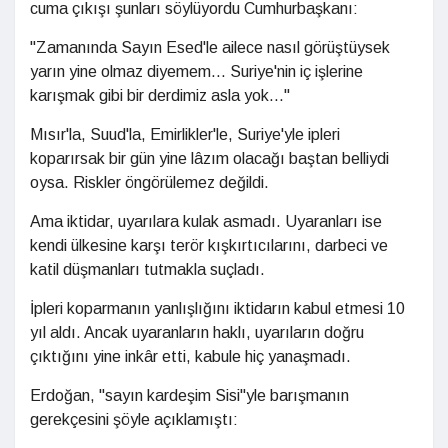
cuma çıkışı şunları söylüyordu Cumhurbaşkanı:
"Zamanında Sayın Esed'le ailece nasıl görüştüysek
yarın yine olmaz diyemem... Suriye'nin iç işlerine
karışmak gibi bir derdimiz asla yok..."
Mısır'la, Suud'la, Emirlikler'le, Suriye'yle ipleri
koparırsak bir gün yine lâzım olacağı baştan belliydi
oysa. Riskler öngörülemez değildi.
Ama iktidar, uyarılara kulak asmadı. Uyaranları ise
kendi ülkesine karşı terör kışkırtıcılarını, darbeci ve
katil düşmanları tutmakla suçladı.
İpleri koparmanın yanlışlığını iktidarın kabul etmesi 10
yıl aldı. Ancak uyaranların haklı, uyarıların doğru
çıktığını yine inkâr etti, kabule hiç yanaşmadı.
Erdoğan, "sayın kardeşim Sisi"yle barışmanın
gerekçesini şöyle açıklamıştı: