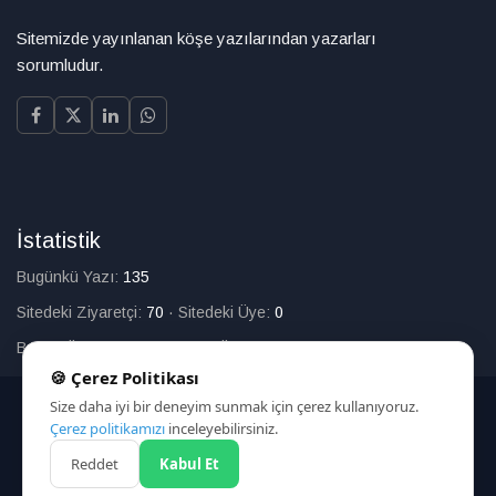
Sitemizde yayınlanan köşe yazılarından yazarları
sorumludur.
İstatistik
Bugünkü Yazı:
135
Sitedeki Ziyaretçi:
70
·
Sitedeki Üye:
0
Bugün Üye Olan:
0
·
Toplam Üye:
226
🍪 Çerez Politikası
Size daha iyi bir deneyim sunmak için çerez kullanıyoruz.
© 2025
Çerez politikamızı
inceleyebilirsiniz.
Reddet
Kabul Et
HAKKIMIZDA
İLETİŞİM
ARAMA
ÇEREZ POLİTİKASI