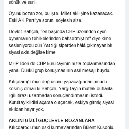
sönük ve suni.
Oyunu bozan zor, bu işte. Millet aklı yine kazanacak.
Eski AK Parti'ye sorun, söylesin size.
Devlet Bahçeli, "en başında CHP üzerinden oyun
oynamanın tehlikelerinden bahsetmiştim" diye kime
sesleniyordu dün Yattığı siperden hâlâ çıkmayan bir
siyasi akla değilse kime
MHP lideri de CHP kurultayının hızla toplanmasından
yana. Dünkü grup konuşmasının asıl mesajı buydu.
Kılıçdaroğlu'nun doğrusunu yapacağından umudu
kesmiş olmalı ki Bahçeli, Yargıtay'ın mutlak butlanla
ilgili itirazı uzatmadan sonuçlandırmasını istedi.
Kurultay kilidini açarsa o açacak, eskiye gitmiş siyasi
akıldan hayır yok.
AKLINI GİZLİ GÜÇLERLE BOZANLARA
Kılıçdaroğlu'nun eski kurmaylarından Bülent Kuşoğlu,