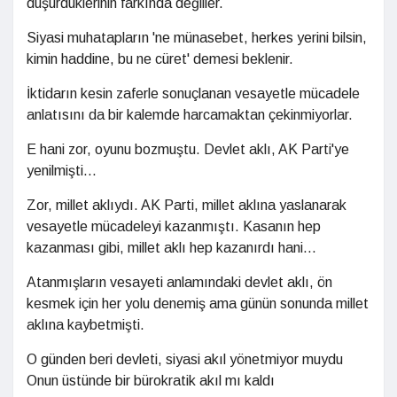
düşürdüklerinin farkında değiller.
Siyasi muhatapların 'ne münasebet, herkes yerini bilsin,
kimin haddine, bu ne cüret' demesi beklenir.
İktidarın kesin zaferle sonuçlanan vesayetle mücadele
anlatısını da bir kalemde harcamaktan çekinmiyorlar.
E hani zor, oyunu bozmuştu. Devlet aklı, AK Parti'ye
yenilmişti...
Zor, millet aklıydı. AK Parti, millet aklına yaslanarak
vesayetle mücadeleyi kazanmıştı. Kasanın hep
kazanması gibi, millet aklı hep kazanırdı hani...
Atanmışların vesayeti anlamındaki devlet aklı, ön
kesmek için her yolu denemiş ama günün sonunda millet
aklına kaybetmişti.
O günden beri devleti, siyasi akıl yönetmiyor muydu
Onun üstünde bir bürokratik akıl mı kaldı