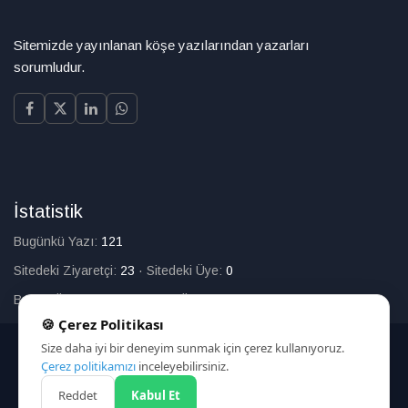
Sitemizde yayınlanan köşe yazılarından yazarları
sorumludur.
İstatistik
Bugünkü Yazı:
121
Sitedeki Ziyaretçi:
23
·
Sitedeki Üye:
0
Bugün Üye Olan:
0
·
Toplam Üye:
226
🍪 Çerez Politikası
Size daha iyi bir deneyim sunmak için çerez kullanıyoruz.
© 2025
Çerez politikamızı
inceleyebilirsiniz.
Reddet
Kabul Et
HAKKIMIZDA
İLETİŞİM
ARAMA