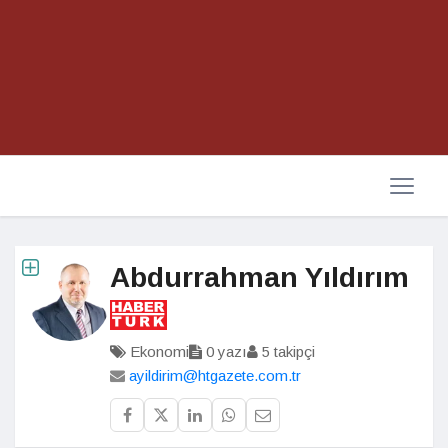
Abdurrahman Yıldırım
Ekonomi
0 yazı
5 takipçi
ayildirim@htgazete.com.tr