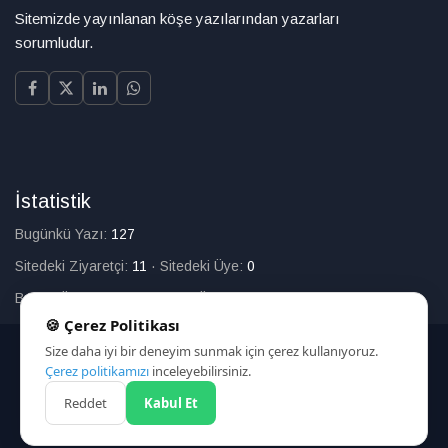
Sitemizde yayınlanan köşe yazılarından yazarları
sorumludur.
İstatistik
Bugünkü Yazı:
127
Sitedeki Ziyaretçi:
11
·
Sitedeki Üye:
0
Bugün Üye Olan:
0
·
Toplam Üye:
226
🍪 Çerez Politikası
Size daha iyi bir deneyim sunmak için çerez kullanıyoruz.
© 2025
Çerez politikamızı
inceleyebilirsiniz.
Reddet
Kabul Et
HAKKIMIZDA
İLETİŞİM
ARAMA
ÇEREZ POLİTİKASI