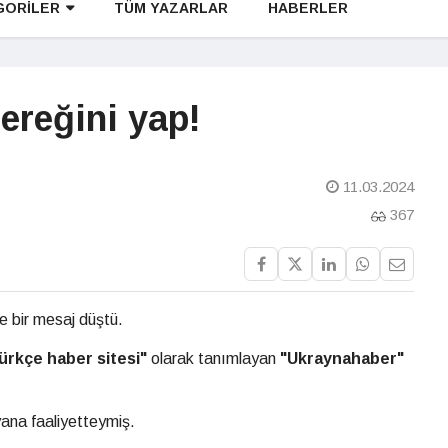
GORİLER
TÜM YAZARLAR
HABERLER
ereğini yap!
11.03.2024
367
 bir mesaj düştü.
Türkçe haber sitesi"
olarak tanımlayan
"Ukraynahaber"
ana faaliyetteymiş.