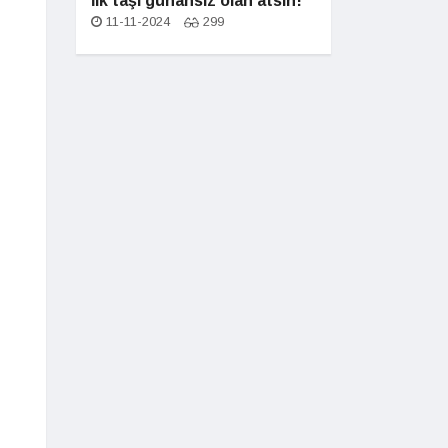
İlk taşı günahsız olan atsın!
11-11-2024
299