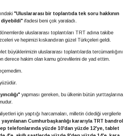
jındaki
"Uluslararası bir toplantıda tek soru hakkının
 diyebildi"
ifadesi beni çok yaraladı.
dönemlerde uluslararası toplantıları TRT adına takibe
zceleri ve hepimizi kıskandıran güzel Türkçeleri geldi.
et büyüklerimizin uluslararası toplantılarda tercümanlığını
on derece hakim olan kamu görevlilerini de yad ettim.
eçemedim.
yüzüdür.
ıncılığı"
yapması gereken, bu ülkenin bütün yurttaşlarına
mudur.
iyetleri için yaptığı harcamaları, milletin ödediği vergilerle
 yayınlanan Cumhurbaşkanlığı kararıyla TRT bandrol
rı cep telefonlarında yüzde 10'dan yüzde 12'ye, tablet
e 4'e, akıllı saatlerde yüzde 8'den yüzde 14'e, kara