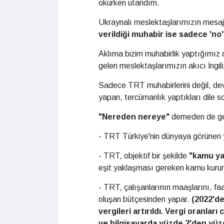
okurken utandım.
Ukraynalı meslektaşlarımızın mesa
verildiği muhabir ise sadece 'no'
Aklıma bizim muhabirlik yaptığımız 
gelen meslektaşlarımızın akıcı İngili
Sadece TRT muhabirlerini değil, devl
yapan, tercümanlık yaptıkları dile s
"Nereden nereye"
demeden de g
- TRT Türkiye'nin dünyaya görünen 
- TRT, objektif bir şekilde
"kamu yay
eşit yaklaşması gereken kamu kuru
- TRT, çalışanlarının maaşlarını, faal
oluşan bütçesinden yapar.
(2022'de
vergileri artırıldı. Vergi oranla
ve bilgisayarda yüzde 2'den yüzd