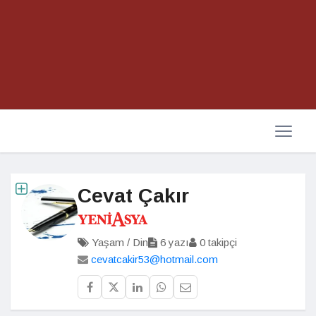
Cevat Çakır
Yaşam / Din
6 yazı
0 takipçi
cevatcakir53@hotmail.com