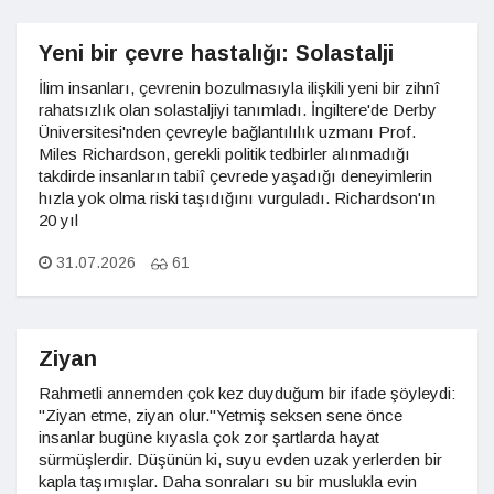
Yeni bir çevre hastalığı: Solastalji
İlim insanları, çevrenin bozulmasıyla ilişkili yeni bir zihnî
rahatsızlık olan solastaljiyi tanımladı. İngiltere'de Derby
Üniversitesi'nden çevreyle bağlantılılık uzmanı Prof.
Miles Richardson, gerekli politik tedbirler alınmadığı
takdirde insanların tabiî çevrede yaşadığı deneyimlerin
hızla yok olma riski taşıdığını vurguladı. Richardson'ın
20 yıl
31.07.2026
61
Ziyan
Rahmetli annemden çok kez duyduğum bir ifade şöyleydi:
"Ziyan etme, ziyan olur."Yetmiş seksen sene önce
insanlar bugüne kıyasla çok zor şartlarda hayat
sürmüşlerdir. Düşünün ki, suyu evden uzak yerlerden bir
kapla taşımışlar. Daha sonraları su bir muslukla evin