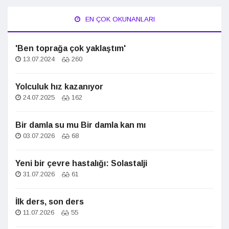
EN ÇOK OKUNANLARI
'Ben toprağa çok yaklaştım'
13.07.2024
260
Yolculuk hız kazanıyor
24.07.2025
162
Bir damla su mu Bir damla kan mı
03.07.2026
68
Yeni bir çevre hastalığı: Solastalji
31.07.2026
61
İlk ders, son ders
11.07.2026
55