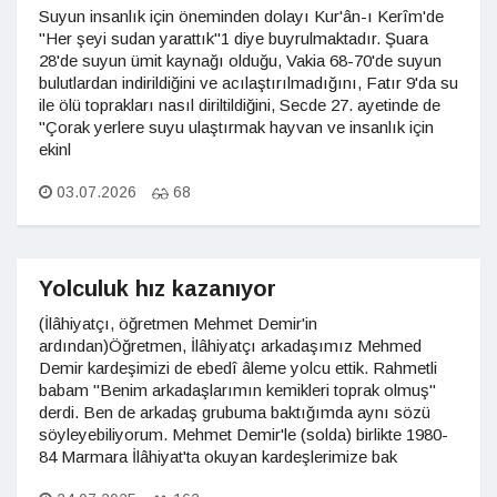
Suyun insanlık için öneminden dolayı Kur'ân-ı Kerîm'de
"Her şeyi sudan yarattık"1 diye buyrulmaktadır. Şuara
28'de suyun ümit kaynağı olduğu, Vakia 68-70'de suyun
bulutlardan indirildiğini ve acılaştırılmadığını, Fatır 9'da su
ile ölü toprakları nasıl diriltildiğini, Secde 27. ayetinde de
"Çorak yerlere suyu ulaştırmak hayvan ve insanlık için
ekinl
03.07.2026
68
Yolculuk hız kazanıyor
(İlâhiyatçı, öğretmen Mehmet Demir'in
ardından)Öğretmen, İlâhiyatçı arkadaşımız Mehmed
Demir kardeşimizi de ebedî âleme yolcu ettik. Rahmetli
babam "Benim arkadaşlarımın kemikleri toprak olmuş"
derdi. Ben de arkadaş grubuma baktığımda aynı sözü
söyleyebiliyorum. Mehmet Demir'le (solda) birlikte 1980-
84 Marmara İlâhiyat'ta okuyan kardeşlerimize bak