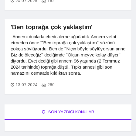
24.07.2025
162
'Ben toprağa çok yaklaştım'
-Annemi dualarla ebedi aleme uğurladık-Annem vefat
etmeden önce "'Ben toprağa çok yaklaştım" sözünü
çokça söylüyordu. Ben de "Niçin böyle söylüyorsun anne
Biz de öleceğiz" dediğimde "Olgun meyve kolay düşer"
diyordu. Evet dediği gibi annem 96 yaşında (2 Temmuz
2024 tarihinde) toprağa düştü. Tıpkı annesi gibi son
namazını cemaatle kıldıktan sonra.
13.07.2024
260
SON YAZDIĞI KONULAR